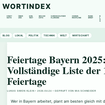
WORTINDEX
START
ÜBER
KON
GESCHI
DATENSCHUTZER
COOKIE-
RUND
B
SEITE
UNS
TAKT
CHTE
KLÄRUNG
RICHTLINIE
BRIEF
L
O
G
BLOG
LOKAL
POLITIK
TECHNIK
WELT
WIRTSCHAFT
Feiertage Bayern 2025
Vollständige Liste der 
Feiertage
LUKAS SIMON KLEIN • 2026-04-24 • GEPRUFT VON MIA SCHNEIDER
Wer in Bayern arbeitet, plant am besten gleich mit