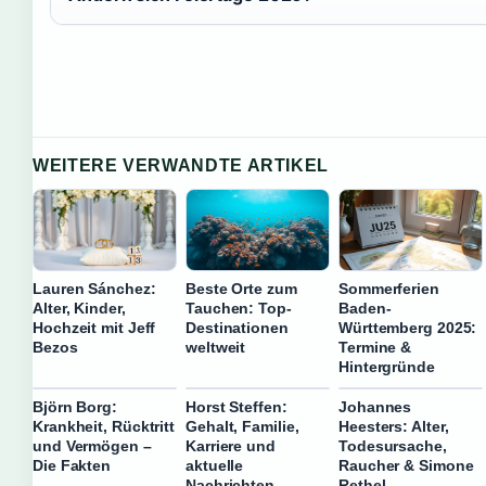
WEITERE VERWANDTE ARTIKEL
Lauren Sánchez:
Beste Orte zum
Sommerferien
Alter, Kinder,
Tauchen: Top-
Baden-
Hochzeit mit Jeff
Destinationen
Württemberg 2025:
Bezos
weltweit
Termine &
Hintergründe
Björn Borg:
Horst Steffen:
Johannes
Krankheit, Rücktritt
Gehalt, Familie,
Heesters: Alter,
und Vermögen –
Karriere und
Todesursache,
Die Fakten
aktuelle
Raucher & Simone
Nachrichten
Rethel