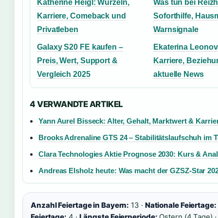
Katherine Heigl: Wurzeln,
Was tun bei Reiz
Karriere, Comeback und
Soforthilfe, Hausm
Privatleben
Warnsignale
Galaxy S20 FE kaufen –
Ekaterina Leonova
Preis, Wert, Support &
Karriere, Bezieh
Vergleich 2025
aktuelle News
4 VERWANDTE ARTIKEL
Yann Aurel Bisseck: Alter, Gehalt, Marktwert & Karrie
Brooks Adrenaline GTS 24 – Stabilitätslaufschuh im T
Clara Technologies Aktie Prognose 2030: Kurs & Ana
Andreas Elsholz heute: Was macht der GZSZ-Star 20
Anzahl Feiertage in Bayern:
13 ·
Nationale Feiertage:
Feiertage:
4 ·
Längste Feierperiode:
Ostern (4 Tage) 