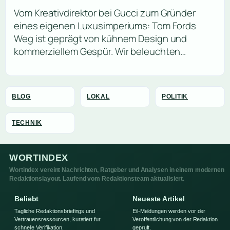
Vom Kreativdirektor bei Gucci zum Gründer
eines eigenen Luxusimperiums: Tom Fords
Weg ist geprägt von kühnem Design und
kommerziellem Gespür. Wir beleuchten…
BLOG
LOKAL
POLITIK
TECHNIK
WORTINDEX
Wortindex vereint Nachrichten, Ratgeber und Analysen in einem modernen
Redaktionslayout. Laufend vom Redaktionsteam aktualisiert.
Beliebt
Neueste Artikel
Tagliche Redaktionsbriefings und
Eil-Meldungen werden vor der
Vertrauensressourcen, kuratiert fur
Veroffentlichung von der Redaktion
schnelle Verifikation.
gepruft.