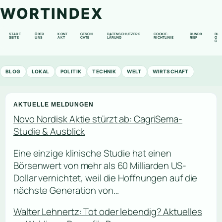
WORTINDEX
START
ÜBER
KONT
GESCHI
DATENSCHUTZERK
COOKIE-
RUNDB
BL
SEITE
UNS
AKT
CHTE
LÄRUNG
RICHTLINIE
RIEF
O
G
BLOG
LOKAL
POLITIK
TECHNIK
WELT
WIRTSCHAFT
AKTUELLE MELDUNGEN
Novo Nordisk Aktie stürzt ab: CagriSema-
Studie & Ausblick
Eine einzige klinische Studie hat einen
Börsenwert von mehr als 60 Milliarden US-
Dollar vernichtet, weil die Hoffnungen auf die
nächste Generation von…
Walter Lehnertz: Tot oder lebendig? Aktuelles