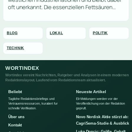
oft unerkannt. Die essenziellen Fettsäuren…
BLOG
LOKAL
POLITIK
TECHNIK
WORTINDEX
Wortindex vereint Nachrichten, Ratgeber und Analysen in einem modernen
Redaktionslayout. Laufend vom Redaktionsteam aktualisiert.
Beliebt
Neueste Artikel
Tagliche Redaktionsbriefings und
Eil-Meldungen werden vor der
Vertrauensressourcen, kuratiert fur
Veroffentlichung von der Redaktion
schnelle Verifikation.
gepruft.
Über uns
Novo Nordisk Aktie stürzt ab:
CagriSema-Studie & Ausblick
Kontakt
Luka Doncic: Größe, Gehalt,