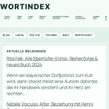
WORTINDEX
START
ÜBER
KONT
GESCHI
DATENSCHUTZERK
COOKIE-
RUNDB
BL
SEITE
UNS
AKT
CHTE
LÄRUNG
RICHTLINIE
RIEF
O
G
BLOG
LOKAL
POLITIK
TECHNIK
WELT
WIRTSCHAFT
AKTUELLE MELDUNGEN
Rita Falk: Alle Eberhofer-Krimis, Reihenfolge &
neues Buch 2024
Wenn ein bayerischer Dorfpolizist zum Kult
wird, dann steckt meist eine Autorin dahinter,
die ihr Handwerk versteht und ihr Herz am
rechten…
Natalie Viscuso: Alter, Beziehung mit Henry