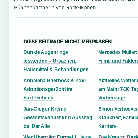
Bühnenpartnerin von Rock-Ikonen.
DIESE BEITRAGE NICHT VERPASSEN
Dunkle Augenringe
Mercedes Müller: 
loswerden – Ursachen,
Filme und Fakten
Hausmittel & Behandlungen
Annalena Baerbock Kinder:
Aktuelles Wetter
Adoptionsgerücht im
am Main: 7-30 Ta
Faktencheck
Vorhersage
Jan-Gregor Kremp:
Simon Verhoeven
Gewichtsverlust und Ausstieg
Krankheit, Famil
bei Der Alte
Karriere
Wer Überträgt Formel 1 Heute
Zoë Kravitz: Bez