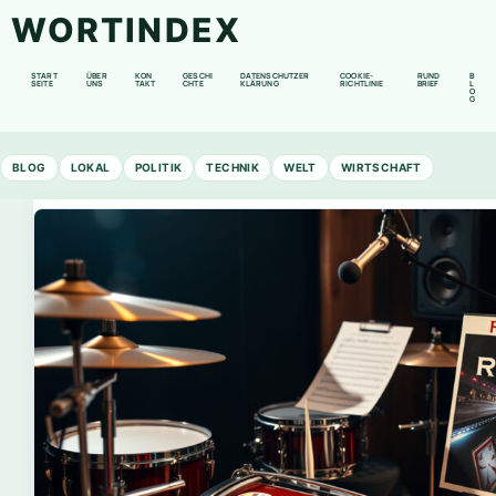
WORTINDEX
START
ÜBER
KON
GESCHI
DATENSCHUTZER
COOKIE-
RUND
B
SEITE
UNS
TAKT
CHTE
KLÄRUNG
RICHTLINIE
BRIEF
L
O
G
BLOG
LOKAL
POLITIK
TECHNIK
WELT
WIRTSCHAFT