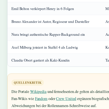
Emil Belton verkörpert Henry in 6 Folgen
Ma
Bruno Alexander ist Autor, Regisseur und Darsteller
Ax
Nura bringt authentische Rapper-Background ein
Ac
Axel Milberg joiniert in Staffel 4 als Ludwig
Ko
Claudia Obert gastiert als Kaki-Kundin
Ta
QUELLENKRITIK
Die Portale
Wikipedia
und fernsehserien.de gelten als detaillie
Fan-Wikis wie
Fandom
oder
Crew United
ergänzen biografische
Abweichungen bei der Rollennamen-Schreibweise auf.