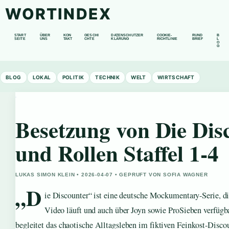
WORTINDEX
START
ÜBER
KON
GESCHI
DATENSCHUTZER
COOKIE-
RUND
B
SEITE
UNS
TAKT
CHTE
KLÄRUNG
RICHTLINIE
BRIEF
L
O
G
BLOG
LOKAL
POLITIK
TECHNIK
WELT
WIRTSCHAFT
Besetzung von Die Disc
und Rollen Staffel 1-4
LUKAS SIMON KLEIN • 2026-04-07 • GEPRUFT VON SOFIA WAGNER
„D
ie Discounter“ ist eine deutsche Mockumentary-Serie, di
Video läuft und auch über Joyn sowie ProSieben verfügba
begleitet das chaotische Alltagsleben im fiktiven Feinkost-Disco