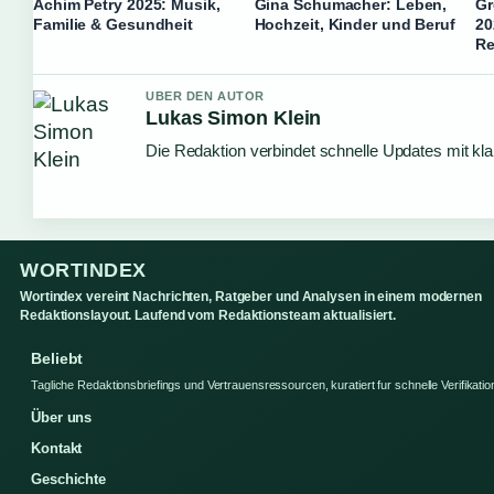
Achim Petry 2025: Musik,
Gina Schumacher: Leben,
Gr
Familie & Gesundheit
Hochzeit, Kinder und Beruf
20
Re
UBER DEN AUTOR
Lukas Simon Klein
Die Redaktion verbindet schnelle Updates mit kl
WORTINDEX
Wortindex vereint Nachrichten, Ratgeber und Analysen in einem modernen
Redaktionslayout. Laufend vom Redaktionsteam aktualisiert.
Beliebt
Tagliche Redaktionsbriefings und Vertrauensressourcen, kuratiert fur schnelle Verifikatio
Über uns
Kontakt
Geschichte