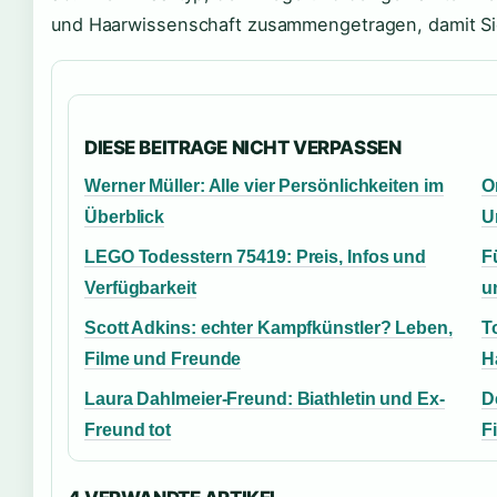
und Haarwissenschaft zusammengetragen, damit Si
DIESE BEITRAGE NICHT VERPASSEN
Werner Müller: Alle vier Persönlichkeiten im
O
Überblick
U
LEGO Todesstern 75419: Preis, Infos und
F
Verfügbarkeit
u
Scott Adkins: echter Kampfkünstler? Leben,
T
Filme und Freunde
H
Laura Dahlmeier-Freund: Biathletin und Ex-
D
Freund tot
F