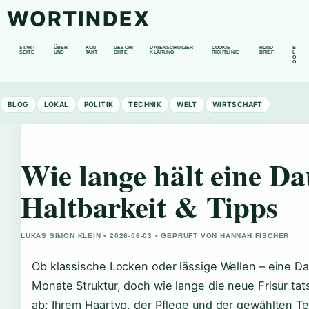
WORTINDEX
START
ÜBER
KON
GESCHI
DATENSCHUTZER
COOKIE-
RUND
B
SEITE
UNS
TAKT
CHTE
KLÄRUNG
RICHTLINIE
BRIEF
L
O
G
BLOG
LOKAL
POLITIK
TECHNIK
WELT
WIRTSCHAFT
Wie lange hält eine Da
Haltbarkeit & Tipps
LUKAS SIMON KLEIN • 2026-06-03 • GEPRUFT VON HANNAH FISCHER
Ob klassische Locken oder lässige Wellen – eine Da
Monate Struktur, doch wie lange die neue Frisur ta
ab: Ihrem Haartyp, der Pflege und der gewählten Te