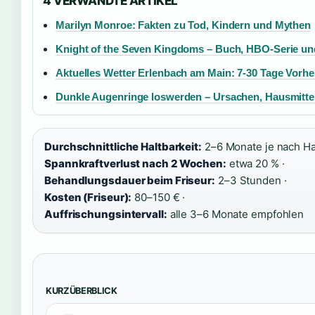
4 VERWANDTE ARTIKEL
Marilyn Monroe: Fakten zu Tod, Kindern und Mythen
Knight of the Seven Kingdoms – Buch, HBO-Serie u
Aktuelles Wetter Erlenbach am Main: 7-30 Tage Vorh
Dunkle Augenringe loswerden – Ursachen, Hausmitt
Durchschnittliche Haltbarkeit:
2–6 Monate je nach Ha
Spannkraftverlust nach 2 Wochen:
etwa 20 % ·
Behandlungsdauer beim Friseur:
2–3 Stunden ·
Kosten (Friseur):
80–150 € ·
Auffrischungsintervall:
alle 3–6 Monate empfohlen
KURZÜBERBLICK