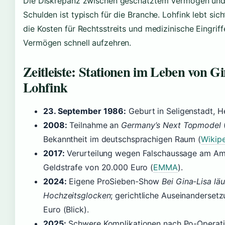
Die Diskrepanz zwischen geschätztem Vermögen und 
Schulden ist typisch für die Branche. Lohfink lebt sich
die Kosten für Rechtsstreits und medizinische Eingrif
Vermögen schnell aufzehren.
Zeitleiste: Stationen im Leben von G
Lohfink
23. September 1986:
Geburt in Seligenstadt, H
2008:
Teilnahme an
Germany’s Next Topmodel
(
Bekanntheit im deutschsprachigen Raum (
Wikip
2017:
Verurteilung wegen Falschaussage am Amts
Geldstrafe von 20.000 Euro (
EMMA
).
2024:
Eigene ProSieben-Show
Bei Gina-Lisa läu
Hochzeitsglocken
; gerichtliche Auseinanderse
Euro (Blick).
2025:
Schwere Komplikationen nach Po-Operatio