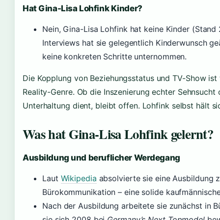
Hat Gina-Lisa Lohfink Kinder?
Nein, Gina-Lisa Lohfink hat keine Kinder (Stand 
Interviews hat sie gelegentlich Kinderwunsch ge
keine konkreten Schritte unternommen.
Die Kopplung von Beziehungsstatus und TV-Show ist 
Reality-Genre. Ob die Inszenierung echter Sehnsucht 
Unterhaltung dient, bleibt offen. Lohfink selbst hält s
Was hat Gina-Lisa Lohfink gelernt?
Ausbildung und beruflicher Werdegang
Laut
Wikipedia
absolvierte sie eine Ausbildung z
Bürokommunikation – eine solide kaufmännische
Nach der Ausbildung arbeitete sie zunächst in B
sie sich 2008 bei
Germany’s Next Topmodel
bew