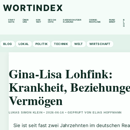
WORTINDEX
START
ÜBER
KON
GESCHI
DATENSCHUTZER
COOKIE-
RUND
B
SEITE
UNS
TAKT
CHTE
KLÄRUNG
RICHTLINIE
BRIEF
L
O
G
BLOG
LOKAL
POLITIK
TECHNIK
WELT
WIRTSCHAFT
Gina-Lisa Lohfink:
Krankheit, Beziehung
Vermögen
LUKAS SIMON KLEIN • 2026-06-16 • GEPRUFT VON ELIAS HOFFMANN
Sie ist seit fast zwei Jahrzehnten im deutschen Rea