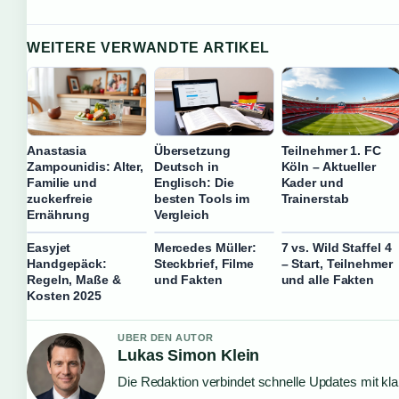
WEITERE VERWANDTE ARTIKEL
Anastasia
Übersetzung
Teilnehmer 1. FC
Zampounidis: Alter,
Deutsch in
Köln – Aktueller
Familie und
Englisch: Die
Kader und
zuckerfreie
besten Tools im
Trainerstab
Ernährung
Vergleich
Easyjet
Mercedes Müller:
7 vs. Wild Staffel 4
Handgepäck:
Steckbrief, Filme
– Start, Teilnehmer
Regeln, Maße &
und Fakten
und alle Fakten
Kosten 2025
UBER DEN AUTOR
Lukas Simon Klein
Die Redaktion verbindet schnelle Updates mit kl