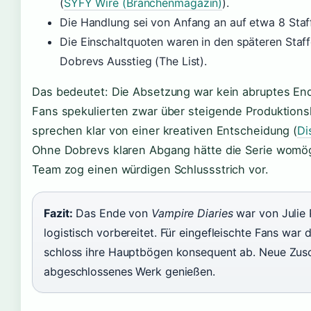
(
SYFY Wire (Branchenmagazin)
).
Die Handlung sei von Anfang an auf etwa 8 Staf
Die Einschaltquoten waren in den späteren Staff
Dobrevs Ausstieg (The List).
Das bedeutet: Die Absetzung war kein abruptes End
Fans spekulierten zwar über steigende Produktions
sprechen klar von einer kreativen Entscheidung (
Di
Ohne Dobrevs klaren Abgang hätte die Serie womögl
Team zog einen würdigen Schlussstrich vor.
Fazit:
Das Ende von
Vampire Diaries
war von Julie 
logistisch vorbereitet. Für eingefleischte Fans war
schloss ihre Hauptbögen konsequent ab. Neue Zusc
abgeschlossenes Werk genießen.