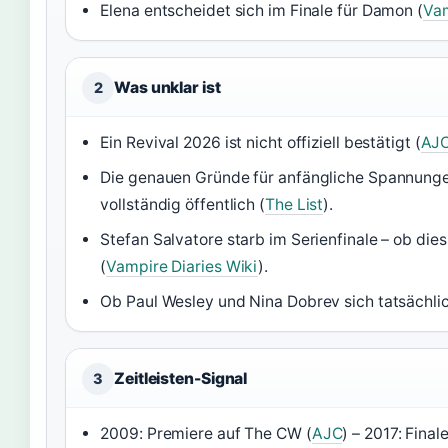
Elena entscheidet sich im Finale für Damon (
Vam
Was unklar ist
2
Ein Revival 2026 ist nicht offiziell bestätigt (
AJ
Die genauen Gründe für anfängliche Spannunge
vollständig öffentlich (
The List
).
Stefan Salvatore starb im Serienfinale – ob dies
(
Vampire Diaries Wiki
).
Ob Paul Wesley und Nina Dobrev sich tatsächlich
Zeitleisten-Signal
3
2009: Premiere auf The CW (
AJC
) – 2017: Final