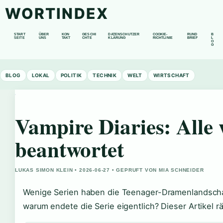
WORTINDEX
START
ÜBER
KON
GESCHI
DATENSCHUTZER
COOKIE-
RUND
B
SEITE
UNS
TAKT
CHTE
KLÄRUNG
RICHTLINIE
BRIEF
L
O
G
BLOG
LOKAL
POLITIK
TECHNIK
WELT
WIRTSCHAFT
Vampire Diaries: Alle
beantwortet
LUKAS SIMON KLEIN • 2026-06-27 • GEPRUFT VON MIA SCHNEIDER
Wenige Serien haben die Teenager-Dramenlandscha
warum endete die Serie eigentlich? Dieser Artikel r