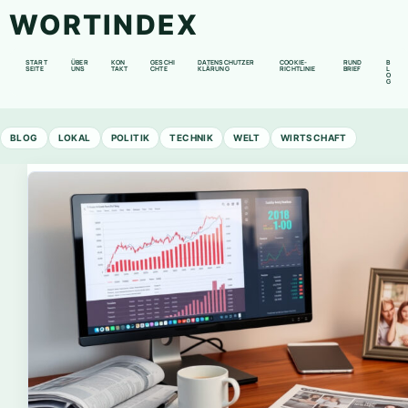
WORTINDEX
START
ÜBER
KON
GESCHI
DATENSCHUTZER
COOKIE-
RUND
B
SEITE
UNS
TAKT
CHTE
KLÄRUNG
RICHTLINIE
BRIEF
L
O
G
BLOG
LOKAL
POLITIK
TECHNIK
WELT
WIRTSCHAFT