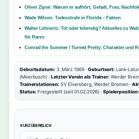
Oliver Zipse: Warum er aufhört, Gehalt, Frau, Nachfol
Wade Wilson: Todesstrafe in Florida – Fakten
Walter Lehnertz: Tot oder lebendig? Aktuelles zu Wal
für Rares
Conrad the Summer I Turned Pretty: Charakter und Re
Geburtsdatum:
3. März 1969 ·
Geburtsort:
Lank-Latu
(Meerbusch) ·
Letzter Verein als Trainer:
Werder Brem
Trainerstationen:
SV Elversberg, Werder Bremen ·
Akt
Status:
Freigestellt (seit 01.02.2026) ·
Spielerposition
KURZÜBERBLICK