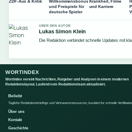
ZDF-Aus & Kritik
Willkommensbonus
Krankheit, Filme
H
und Freispiele für
und Karriere
P
deutsche Spieler
V
UBER DEN AUTOR
Lukas Simon Klein
Die Redaktion verbindet schnelle Updates mit kl
WORTINDEX
Wortindex vereint Nachrichten, Ratgeber und Analysen in einem modernen
Redaktionslayout. Laufend vom Redaktionsteam aktualisiert.
Beliebt
Tagliche Redaktionsbriefings und Vertrauensressourcen, kuratiert fur schnelle Verifikatio
Über uns
Kontakt
Geschichte