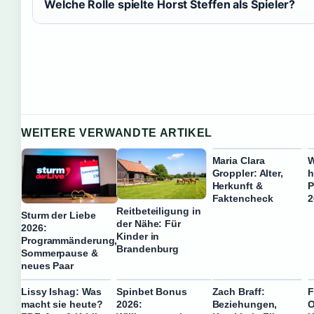
Welche Rolle spielte Horst Steffen als Spieler?
WEITERE VERWANDTE ARTIKEL
Maria Clara
W
Groppler: Alter,
h
Herkunft &
P
Faktencheck
2
Reitbeteiligung in
Sturm der Liebe
der Nähe: Für
2026:
Kinder in
Programmänderung,
Brandenburg
Sommerpause &
neues Paar
Lissy Ishag: Was
Spinbet Bonus
Zach Braff:
F
macht sie heute?
2026:
Beziehungen,
O