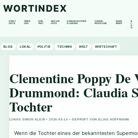
WORTINDEX
START
ÜBER
KON
GESCHI
DATENSCHUTZER
COOKIE-
RUND
B
SEITE
UNS
TAKT
CHTE
KLÄRUNG
RICHTLINIE
BRIEF
L
O
G
BLOG
LOKAL
POLITIK
TECHNIK
WELT
WIRTSCHAFT
Clementine Poppy De 
Drummond: Claudia Sc
Tochter
LUKAS SIMON KLEIN • 2026-05-14 • GEPRUFT VON ELIAS HOFFMANN
Wenn die Tochter eines der bekanntesten Supermo