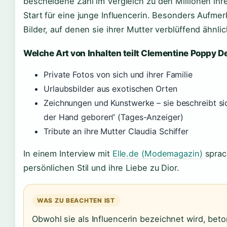
bescheidene Zahl im Vergleich zu den Millionen ihre
Start für eine junge Influencerin. Besonders Aufmerk
Bilder, auf denen sie ihrer Mutter verblüffend ähnlic
Welche Art von Inhalten teilt Clementine Poppy
Private Fotos von sich und ihrer Familie
Urlaubsbilder aus exotischen Orten
Zeichnungen und Kunstwerke – sie beschreibt sic
der Hand geboren“ (Tages-Anzeiger)
Tribute an ihre Mutter Claudia Schiffer
In einem Interview mit
Elle.de (Modemagazin)
sprach
persönlichen Stil und ihre Liebe zu Dior.
WAS ZU BEACHTEN IST
Obwohl sie als Influencerin bezeichnet wird, bet