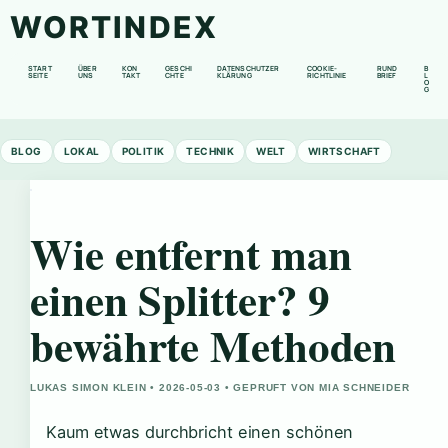
WORTINDEX
START
ÜBER
KON
GESCHI
DATENSCHUTZER
COOKIE-
RUND
B
SEITE
UNS
TAKT
CHTE
KLÄRUNG
RICHTLINIE
BRIEF
L
O
G
BLOG
LOKAL
POLITIK
TECHNIK
WELT
WIRTSCHAFT
Wie entfernt man
einen Splitter? 9
bewährte Methoden
LUKAS SIMON KLEIN • 2026-05-03 • GEPRUFT VON MIA SCHNEIDER
Kaum etwas durchbricht einen schönen