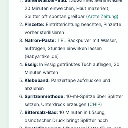
Seifenwasser-Bad:
Lauwarmes Seifenwasser
20 Minuten einweichen, Haut mazeriert,
Splitter oft spontan greifbar (
Ärzte Zeitung
)
Pinzette:
Eintrittsrichtung beachten, Pinzette
vorher sterilisieren
Natron-Paste:
1 EL Backpulver mit Wasser,
auftragen, Stunden einwirken lassen
(Babyartikel.de)
Essig:
In Essig getränktes Tuch auflegen, 30
Minuten warten
Klebeband:
Panzertape aufdrücken und
abziehen
Spritzenmethode:
10-ml-Spritze über Splitter
setzen, Unterdruck erzeugen (
CHIP
)
Bittersalz-Bad:
10 Minuten in Lösung,
osmotischer Druck bringt Splitter hoch