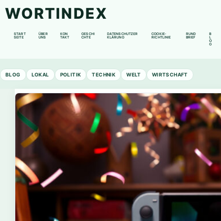
WORTINDEX
START
ÜBER
KON
GESCHI
DATENSCHUTZER
COOKIE-
RUND
B
SEITE
UNS
TAKT
CHTE
KLÄRUNG
RICHTLINIE
BRIEF
L
O
G
BLOG
LOKAL
POLITIK
TECHNIK
WELT
WIRTSCHAFT