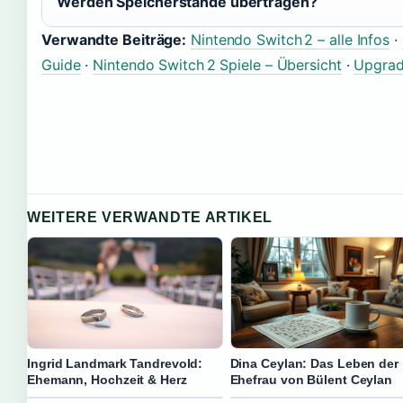
Werden Speicherstände übertragen?
Verwandte Beiträge:
Nintendo Switch 2 – alle Infos
·
Guide
·
Nintendo Switch 2 Spiele – Übersicht
·
Upgrade
WEITERE VERWANDTE ARTIKEL
Ingrid Landmark Tandrevold:
Dina Ceylan: Das Leben der
Ehemann, Hochzeit & Herz
Ehefrau von Bülent Ceylan