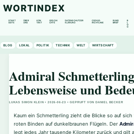
WORTINDEX
START
ÜBER
KON
GESCHI
DATENSCHUTZER
COOKIE-
RUND
B
SEITE
UNS
TAKT
CHTE
KLÄRUNG
RICHTLINIE
BRIEF
L
O
G
BLOG
LOKAL
POLITIK
TECHNIK
WELT
WIRTSCHAFT
Admiral Schmetterling:
Lebensweise und Bede
LUKAS SIMON KLEIN • 2026-06-23 • GEPRUFT VON DANIEL BECKER
Kaum ein Schmetterling zieht die Blicke so auf sich
roten Binden auf dunkelbraunen Flügeln. Der
Admir
legt jedes Jahr tausende Kilometer zurück und gilt 