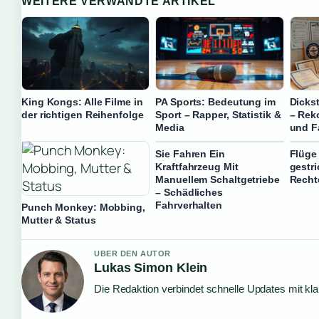
WEITERE VERWANDTE ARTIKEL
King Kongs: Alle Filme in
PA Sports: Bedeutung im
Dicks
der richtigen Reihenfolge
Sport – Rapper, Statistik &
– Rek
Media
und F
Sie Fahren Ein
Flüge
Kraftfahrzeug Mit
gestr
Manuellem Schaltgetriebe
Recht
– Schädliches
Fahrverhalten
Punch Monkey: Mobbing,
Mutter & Status
UBER DEN AUTOR
Lukas Simon Klein
Die Redaktion verbindet schnelle Updates mit kl