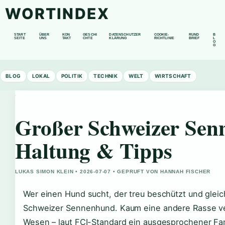
WORTINDEX
START
ÜBER
KON
GESCHI
DATENSCHUTZER
COOKIE-
RUND
B
SEITE
UNS
TAKT
CHTE
KLÄRUNG
RICHTLINIE
BRIEF
L
O
G
BLOG
LOKAL
POLITIK
TECHNIK
WELT
WIRTSCHAFT
Großer Schweizer Sen
Haltung & Tipps
LUKAS SIMON KLEIN • 2026-07-07 • GEPRUFT VON HANNAH FISCHER
Wer einen Hund sucht, der treu beschützt und gleich
Schweizer Sennenhund. Kaum eine andere Rasse ver
Wesen – laut FCI-Standard ein ausgesprochener Fa