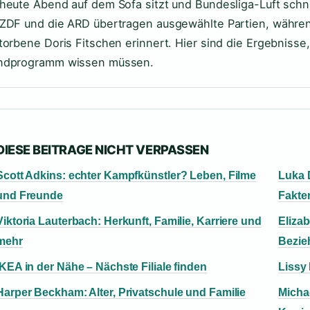
heute Abend auf dem Sofa sitzt und Bundesliga-Luft schn
ZDF und die ARD übertragen ausgewählte Partien, während
torbene Doris Fitschen erinnert. Hier sind die Ergebnisse
ndprogramm wissen müssen.
DIESE BEITRAGE NICHT VERPASSEN
Scott Adkins: echter Kampfkünstler? Leben, Filme
Luka D
und Freunde
Fakte
Viktoria Lauterbach: Herkunft, Familie, Karriere und
Elizab
mehr
Bezie
IKEA in der Nähe – Nächste Filiale finden
Lissy
Harper Beckham: Alter, Privatschule und Familie
Micha