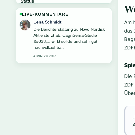
We
LIVE-KOMMENTARE
Am h
Felix Meyer
Gute Verifikationsarbeit zu Luka Doncic:
das 
Größe, Gehalt, Familie und mehr....
Bege
Mehr Medien sollten so schreiben.
ZDFh
6 MIN ZUVOR
Spi
Die 
ZDF 
Über
„