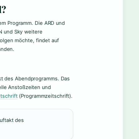
l?
dem Programm. Die ARD und
N und Sky weitere
olgen möchte, findet auf
änden.
takt des Abendprogramms. Das
elle Anstoßzeiten und
schrift
(Programmzeitschrift).
uftakt des