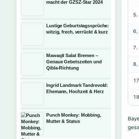
macht der GZSZ-Star 2024
5.
Lustige Geburtstagssprüche:
6.
witzig, frech, verrückt & kurz
7.
Mawaqit Salat Bremen –
Genaue Gebetszeiten und
8.
Qibla-Richtung
17
Ingrid Landmark Tandrevold:
Ehemann, Hochzeit & Herz
18
Punch Monkey: Mobbing,
Baye
Mutter & Status
gesa