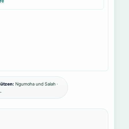
re
ützen:
Ngumoha und Salah ·
L