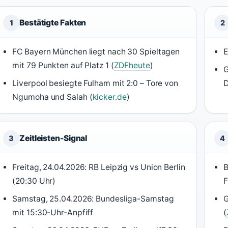
Bestätigte Fakten
1
2
FC Bayern München liegt nach 30 Spieltagen
E
mit 79 Punkten auf Platz 1 (
ZDFheute
)
G
Liverpool besiegte Fulham mit 2:0 – Tore von
D
Ngumoha und Salah (
kicker.de
)
Zeitleisten-Signal
3
4
Freitag, 24.04.2026: RB Leipzig vs Union Berlin
B
(20:30 Uhr)
F
Samstag, 25.04.2026: Bundesliga-Samstag
G
mit 15:30-Uhr-Anpfiff
(