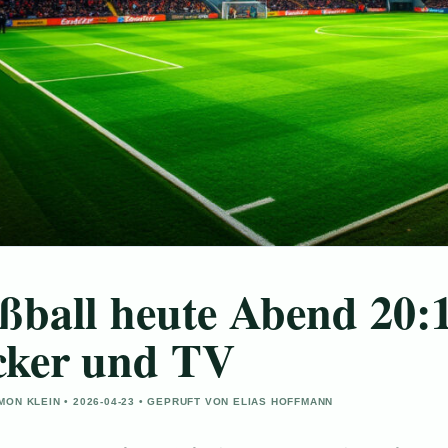
ßball heute Abend 20:1
cker und TV
MON KLEIN • 2026-04-23 • GEPRUFT VON ELIAS HOFFMANN