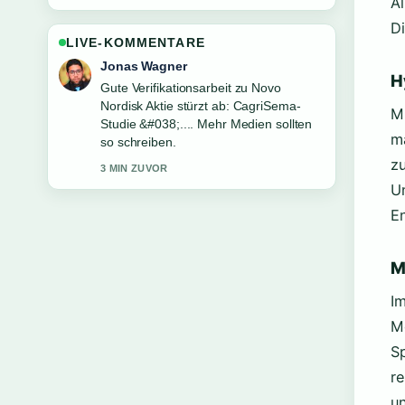
A
D
LIVE-KOMMENTARE
Lena Schmidt
H
Starke Einordnung zu Luka Doncic:
Größe, Gehalt, Familie und mehr....
M
Das ist die klarste Zusammenfassung,
m
die ich heute gesehen habe.
z
5 MIN ZUVOR
U
E
M
Im
M
S
r
u