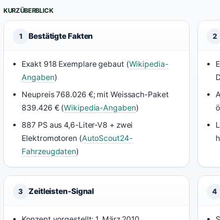
KURZÜBERBLICK
Bestätigte Fakten
1
2
Exakt 918 Exemplare gebaut (
Wikipedia-
E
Angaben
)
D
Neupreis 768.026 €; mit Weissach-Paket
A
839.426 € (
Wikipedia-Angaben
)
ö
887 PS aus 4,6-Liter-V8 + zwei
L
Elektromotoren (
AutoScout24-
h
Fahrzeugdaten
)
Zeitleisten-Signal
3
4
Konzept vorgestellt: 1. März 2010
S