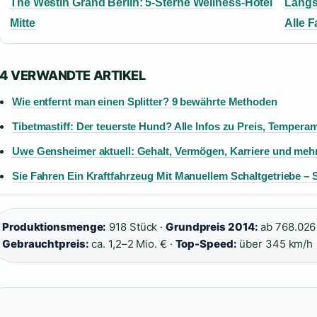
The Westin Grand Berlin: 5-Sterne Wellness-Hotel
Längs
Mitte
Alle F
4 VERWANDTE ARTIKEL
Wie entfernt man einen Splitter? 9 bewährte Methoden
Tibetmastiff: Der teuerste Hund? Alle Infos zu Preis, Tempera
Uwe Gensheimer aktuell: Gehalt, Vermögen, Karriere und meh
Sie Fahren Ein Kraftfahrzeug Mit Manuellem Schaltgetriebe – 
Produktionsmenge:
918 Stück ·
Grundpreis 2014:
ab 768.026
Gebrauchtpreis:
ca. 1,2–2 Mio. € ·
Top-Speed:
über 345 km/h