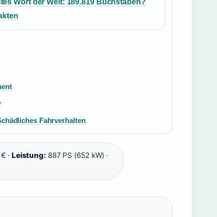
tes Wort der Welt: 189.819 Buchstaben?
akten
ment
r
Schädliches Fahrverhalten
 € ·
Leistung:
887 PS (652 kW) ·