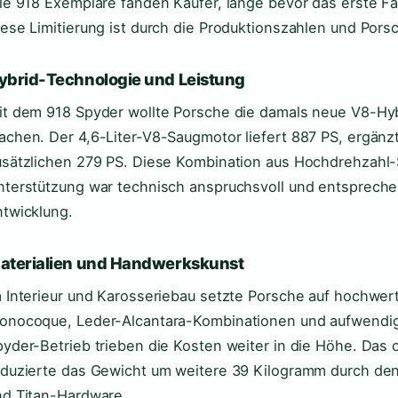
lle 918 Exemplare fanden Käufer, lange bevor das erste F
iese Limitierung ist durch die Produktionszahlen und Por
ybrid-Technologie und Leistung
it dem 918 Spyder wollte Porsche die damals neue V8-Hyb
achen. Der 4,6-Liter-V8-Saugmotor liefert 887 PS, ergänz
usätzlichen 279 PS. Diese Kombination aus Hochdrehzahl-
nterstützung war technisch anspruchsvoll und entsprechen
ntwicklung.
aterialien und Handwerkskunst
 Interieur und Karosseriebau setzte Porsche auf hochwert
onocoque, Leder-Alcantara-Kombinationen und aufwendige
pyder-Betrieb trieben die Kosten weiter in die Höhe. Das
eduzierte das Gewicht um weitere 39 Kilogramm durch den
nd Titan-Hardware.