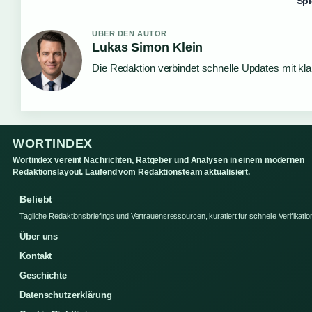
Spi
UBER DEN AUTOR
Lukas Simon Klein
Die Redaktion verbindet schnelle Updates mit kl
WORTINDEX
Wortindex vereint Nachrichten, Ratgeber und Analysen in einem modernen
Redaktionslayout. Laufend vom Redaktionsteam aktualisiert.
Beliebt
Tagliche Redaktionsbriefings und Vertrauensressourcen, kuratiert fur schnelle Verifikatio
Über uns
Kontakt
Geschichte
Datenschutzerklärung