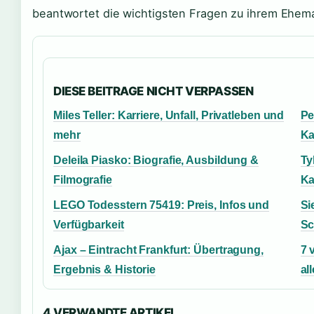
beantwortet die wichtigsten Fragen zu ihrem Ehem
DIESE BEITRAGE NICHT VERPASSEN
Miles Teller: Karriere, Unfall, Privatleben und
Pe
mehr
Ka
Deleila Piasko: Biografie, Ausbildung &
Ty
Filmografie
Ka
LEGO Todesstern 75419: Preis, Infos und
Si
Verfügbarkeit
Sc
Ajax – Eintracht Frankfurt: Übertragung,
7 
Ergebnis & Historie
al
4 VERWANDTE ARTIKEL