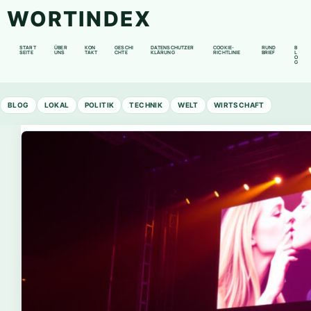
WORTINDEX
START
ÜBER
KON
GESCHI
DATENSCHUTZER
COOKIE-
RUND
B
SEITE
UNS
TAKT
CHTE
KLÄRUNG
RICHTLINIE
BRIEF
L
O
G
BLOG
LOKAL
POLITIK
TECHNIK
WELT
WIRTSCHAFT