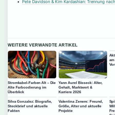
Pete Davidson & Kim Kardashian: Trennung nac
WEITERE VERWANDTE ARTIKEL
Akt
am 
Vo
Stromkabel-Farben Alt – Die
Yann Aurel Bisseck: Alter,
Alte Farbcodierung im
Gehalt, Marktwert &
Überblick
Karriere 2026
Silva Gonzalez: Biografie,
Valentina Zenere: Freund,
Spi
Steckbrief und aktuelle
Größe, Alter und aktuelle
Wi
Fakten
Projekte
Fre