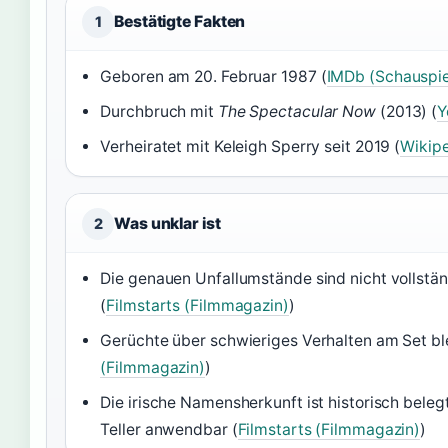
Bestätigte Fakten
1
Geboren am 20. Februar 1987 (
IMDb (Schauspi
Durchbruch mit
The Spectacular Now
(2013) (
Y
Verheiratet mit Keleigh Sperry seit 2019 (
Wikipe
Was unklar ist
2
Die genauen Unfallumstände sind nicht vollstän
(
Filmstarts (Filmmagazin)
)
Gerüchte über schwieriges Verhalten am Set ble
(Filmmagazin)
)
Die irische Namensherkunft ist historisch belegt
Teller anwendbar (
Filmstarts (Filmmagazin)
)