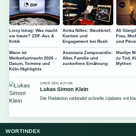
Lissy Ishag: Was macht
Anika Nilles: Steckbrief,
Ali Güngö
sie heute? ZDF-Aus &
Karriere und
Frau, Mic
Kritik
Engagement bei Rush
und Priva
Wann ist
Anastasia Zampounidis:
Marilyn M
Weiberfastnacht 2026 –
Alter, Familie und
zu Tod, K
Datum, Termine und
zuckerfreie Ernährung
Mythen
Köln-Highlights
UBER DEN AUTOR
Lukas Simon Klein
Die Redaktion verbindet schnelle Updates mit kl
WORTINDEX