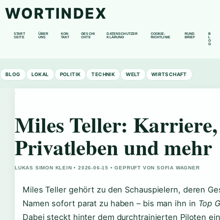
WORTINDEX
START
ÜBER
KON
GESCHI
DATENSCHUTZER
COOKIE-
RUND
B
SEITE
UNS
TAKT
CHTE
KLÄRUNG
RICHTLINIE
BRIEF
L
O
G
BLOG
LOKAL
POLITIK
TECHNIK
WELT
WIRTSCHAFT
Miles Teller: Karriere,
Privatleben und mehr
LUKAS SIMON KLEIN • 2026-06-15 • GEPRUFT VON SOFIA WAGNER
Miles Teller gehört zu den Schauspielern, deren G
Namen sofort parat zu haben – bis man ihn in
Top G
Dabei steckt hinter dem durchtrainierten Piloten ei