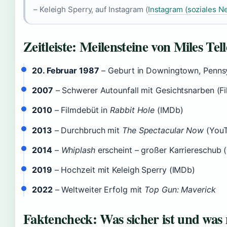
– Keleigh Sperry, auf Instagram (
Instagram (soziales N
Zeitleiste: Meilensteine von Miles Tell
20. Februar 1987
– Geburt in Downingtown, Penns
2007
– Schwerer Autounfall mit Gesichtsnarben (Fi
2010
– Filmdebüt in
Rabbit Hole
(IMDb)
2013
– Durchbruch mit
The Spectacular Now
(YouT
2014
–
Whiplash
erscheint – großer Karriereschub 
2019
– Hochzeit mit Keleigh Sperry (IMDb)
2022
– Weltweiter Erfolg mit
Top Gun: Maverick
Faktencheck: Was sicher ist und was 