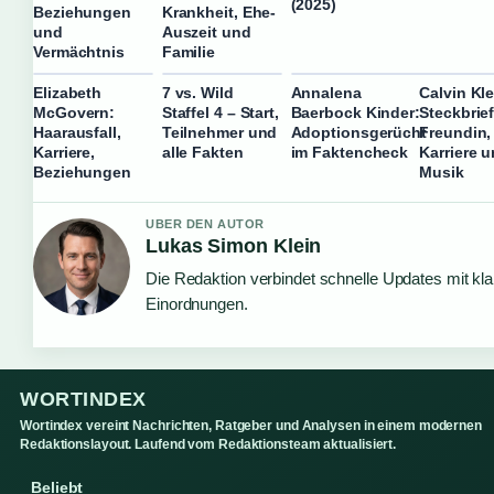
(2025)
Beziehungen
Krankheit, Ehe-
und
Auszeit und
Vermächtnis
Familie
Elizabeth
7 vs. Wild
Annalena
Calvin Kl
McGovern:
Staffel 4 – Start,
Baerbock Kinder:
Steckbrief
Haarausfall,
Teilnehmer und
Adoptionsgerücht
Freundin,
Karriere,
alle Fakten
im Faktencheck
Karriere 
Beziehungen
Musik
UBER DEN AUTOR
Lukas Simon Klein
Die Redaktion verbindet schnelle Updates mit kl
Einordnungen.
WORTINDEX
Wortindex vereint Nachrichten, Ratgeber und Analysen in einem modernen
Redaktionslayout. Laufend vom Redaktionsteam aktualisiert.
Beliebt