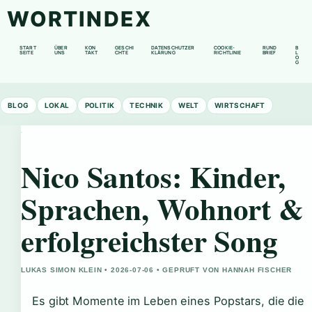
WORTINDEX
START
ÜBER
KON
GESCHI
DATENSCHUTZER
COOKIE-
RUND
B
SEITE
UNS
TAKT
CHTE
KLÄRUNG
RICHTLINIE
BRIEF
L
O
G
BLOG
LOKAL
POLITIK
TECHNIK
WELT
WIRTSCHAFT
Nico Santos: Kinder,
Sprachen, Wohnort &
erfolgreichster Song
LUKAS SIMON KLEIN • 2026-07-06 • GEPRUFT VON HANNAH FISCHER
Es gibt Momente im Leben eines Popstars, die die