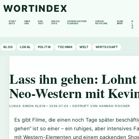
WORTINDEX
START
ÜBER
KON
GESCHI
DATENSCHUTZER
COOKIE-
RUND
B
SEITE
UNS
TAKT
CHTE
KLÄRUNG
RICHTLINIE
BRIEF
L
O
G
BLOG
LOKAL
POLITIK
TECHNIK
WELT
WIRTSCHAFT
Lass ihn gehen: Lohnt 
Neo-Western mit Kevi
LUKAS SIMON KLEIN • 2026-07-02 • GEPRUFT VON HANNAH FISCHER
Es gibt Filme, die einen noch Tage später beschäfti
gehen“ ist so einer – ein ruhiges, aber intensives F
mit Western-Elementen und einem packenden Sho