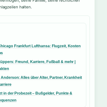
n Vermögen, seine Familie, seine rechtlichen
hlagzeilen halten.
Chicago Frankfurt Lufthansa: Flugzeit, Kosten
ps
üppers: Freund, Karriere, Fußball & mehr |
akten
n Anderson: Alles über Alter, Partner, Krankheit
arriere
zt in der Probezeit – Bußgelder, Punkte &
equenzen