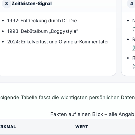
Zeitleisten-Signal
3
4
1992: Entdeckung durch Dr. Dre
N
(
1993: Debütalbum „Doggystyle“
R
2024: Enkelverlust und Olympia-Kommentator
(
R
(
folgende Tabelle fasst die wichtigsten persönlichen Dat
Fakten auf einen Blick – alle Angab
ERKMAL
WERT