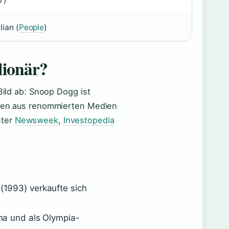
7)
lian (
People
)
lionär?
Bild ab: Snoop Dogg ist
ungen aus renommierten Medien
nter
Newsweek
,
Investopedia
(1993) verkaufte sich
na und als Olympia-