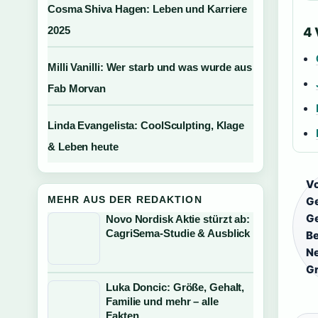
Cosma Shiva Hagen: Leben und Karriere
2025
4
Milli Vanilli: Wer starb und was wurde aus
Fab Morvan
Linda Evangelista: CoolSculpting, Klage
& Leben heute
Vo
MEHR AUS DER REDAKTION
G
Ge
Novo Nordisk Aktie stürzt ab:
CagriSema-Studie & Ausblick
Be
Ne
G
Luka Doncic: Größe, Gehalt,
Familie und mehr – alle
Fakten