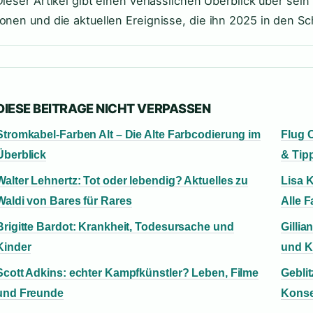
 Dieser Artikel gibt einen verlässlichen Überblick über sei
ionen und die aktuellen Ereignisse, die ihn 2025 in den Sc
DIESE BEITRAGE NICHT VERPASSEN
Stromkabel-Farben Alt – Die Alte Farbcodierung im
Flug 
Überblick
& Tip
Walter Lehnertz: Tot oder lebendig? Aktuelles zu
Lisa K
Waldi von Bares für Rares
Alle F
Brigitte Bardot: Krankheit, Todesursache und
Gillia
Kinder
und K
Scott Adkins: echter Kampfkünstler? Leben, Filme
Geblit
und Freunde
Kons