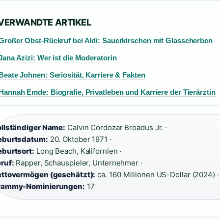
 VERWANDTE ARTIKEL
Großer Obst-Rückruf bei Aldi: Sauerkirschen mit Glasscherben
Jana Azizi: Wer ist die Moderatorin
Beate Johnen: Seriosität, Karriere & Fakten
Hannah Emde: Biografie, Privatleben und Karriere der Tierärztin
llständiger Name:
Calvin Cordozar Broadus Jr. ·
eburtsdatum:
20. Oktober 1971 ·
burtsort:
Long Beach, Kalifornien ·
ruf:
Rapper, Schauspieler, Unternehmer ·
ttovermögen (geschätzt):
ca. 160 Millionen US-Dollar (2024) ·
rammy-Nominierungen:
17