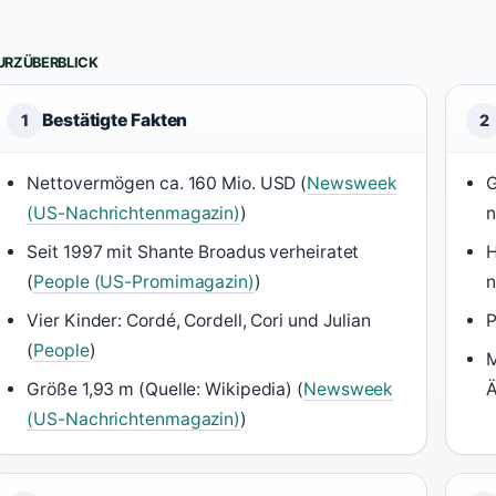
URZÜBERBLICK
Bestätigte Fakten
1
2
Nettovermögen ca. 160 Mio. USD (
Newsweek
G
(US-Nachrichtenmagazin)
)
n
Seit 1997 mit Shante Broadus verheiratet
H
(
People (US-Promimagazin)
)
n
Vier Kinder: Cordé, Cordell, Cori und Julian
P
(
People
)
M
Größe 1,93 m (Quelle: Wikipedia) (
Newsweek
Ä
(US-Nachrichtenmagazin)
)