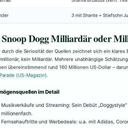
efrau
Shante Broadus (verh. 199
nder
3 mit Shante + Stiefsohn Ju
t Snoop Dogg Milliardär oder Mil
 durch die Seriosität der Quellen zeichnet sich ein klares 
imillionär, kein Milliardär. Mehrere unabhängige Schätz
en übereinstimmend rund 160 Millionen US-Dollar – daru
Parade (US-Magazin)
.
mögensquellen im Detail
Musikverkäufe und Streaming: Sein Debüt „Doggystyle“ 
millionenfach.
Fernsehauftritte und Werbedeals: u.a. mit Adidas, Coro