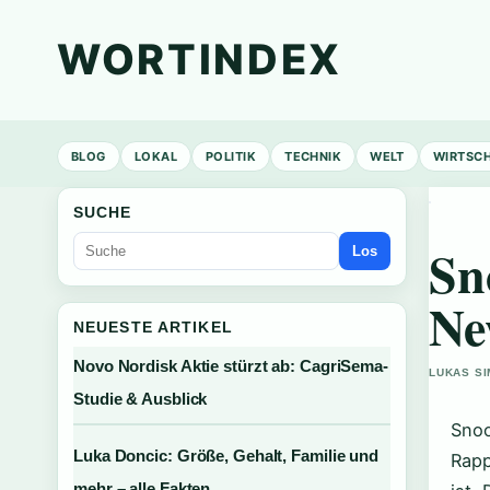
WORTINDEX
BLOG
LOKAL
POLITIK
TECHNIK
WELT
WIRTSC
SUCHE
Sn
Los
Ne
NEUESTE ARTIKEL
Novo Nordisk Aktie stürzt ab: CagriSema-
LUKAS SI
Studie & Ausblick
Snoo
Luka Doncic: Größe, Gehalt, Familie und
Rapp
mehr – alle Fakten