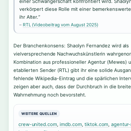
einer Schwangerschaft konfrontiert wird. Shaoly
verkörpert diese Rolle mit einer bemerkenswerte
ihr Alter.“
–
RTL (Videobeitrag vom August 2025)
Der Branchenkonsens: Shaolyn Fernandez wird als
vielversprechende Nachwuchskünstlerin wahrgeno
Kombination aus professioneller Agentur (Mewes) 
etablierten Sender (RTL) gibt ihr eine solide Ausga
fehlende Wikipedia-Eintrag und die spärlichen Inter
zeigen aber auch, dass der Durchbruch in die breite
Wahrnehmung noch bevorsteht.
WEITERE QUELLEN
crew-united.com
,
imdb.com
,
tiktok.com
,
agentur