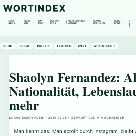
WORTINDEX
START
ÜBER
KON
GESCHI
DATENSCHUTZER
COOKIE-
RUND
B
SEITE
UNS
TAKT
CHTE
KLÄRUNG
RICHTLINIE
BRIEF
L
O
G
BLOG
LOKAL
POLITIK
TECHNIK
WELT
WIRTSCHAFT
Shaolyn Fernandez: Al
Nationalität, Lebensla
mehr
LUKAS SIMON KLEIN • 2026-06-25 • GEPRUFT VON MIA SCHNEIDER
Man kennt das: Man scrollt durch Instagram, bleibt