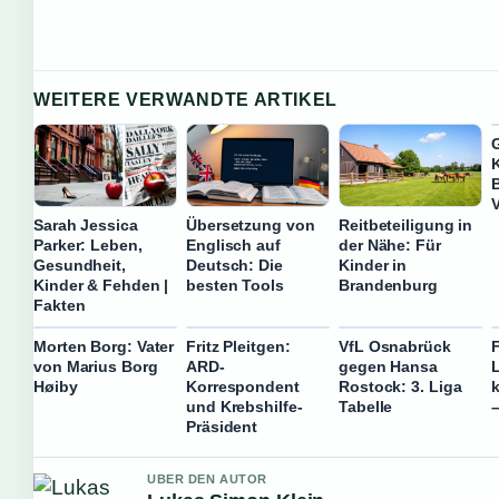
WEITERE VERWANDTE ARTIKEL
K
Sarah Jessica
Übersetzung von
Reitbeteiligung in
Parker: Leben,
Englisch auf
der Nähe: Für
Gesundheit,
Deutsch: Die
Kinder in
Kinder & Fehden |
besten Tools
Brandenburg
Fakten
Morten Borg: Vater
Fritz Pleitgen:
VfL Osnabrück
F
von Marius Borg
ARD-
gegen Hansa
Høiby
Korrespondent
Rostock: 3. Liga
und Krebshilfe-
Tabelle
–
Präsident
UBER DEN AUTOR