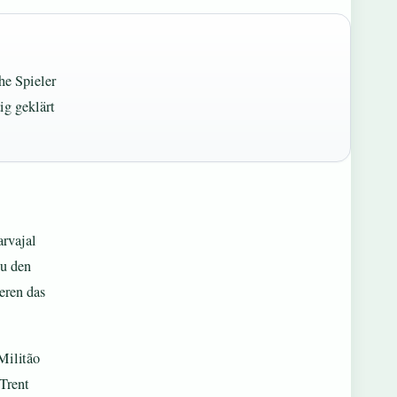
he Spieler
ig geklärt
arvajal
zu den
eren das
Militão
 Trent