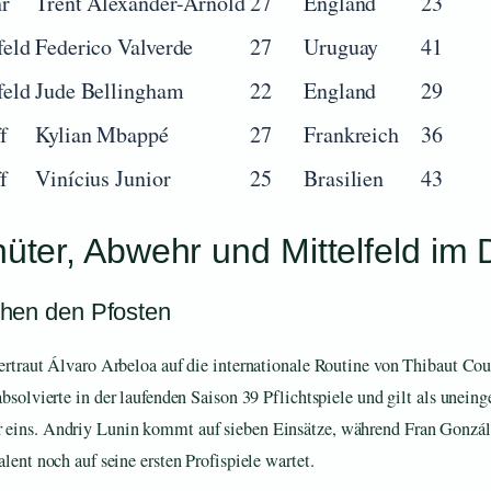
r
Trent Alexander-Arnold
27
England
23
feld
Federico Valverde
27
Uruguay
41
feld
Jude Bellingham
22
England
29
f
Kylian Mbappé
27
Frankreich
36
f
Vinícius Junior
25
Brasilien
43
üter, Abwehr und Mittelfeld im D
hen den Pfosten
ertraut Álvaro Arbeloa auf die internationale Routine von Thibaut Cou
absolvierte in der laufenden Saison 39 Pflichtspiele und gilt als unein
ins. Andriy Lunin kommt auf sieben Einsätze, während Fran Gonzál
alent noch auf seine ersten Profispiele wartet.