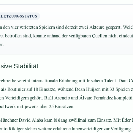
RLETZUNGSSTATUS
 den vier verletzten Spielern sind derzeit zwei Akteure gesperrt. Welc
et betroffen sind, konnte anhand der verfügbaren Quellen nicht eindeut
en.
ive Stabilität
hrreihe vereint internationale Erfahrung mit frischem Talent. Dani C
s als Routinier auf 18 Einsätze, während Dean Huijsen mit 33 Spielen 
ten Verteidigern gehört. Raúl Asencio und Álvaro Fernández kompletti
llwerk mit jeweils über 25 Einsätzen.
Münchner David Alaba kam bislang zwölfmal zum Einsatz. Mit Éder 
nio Rüdiger stehen weitere erfahrene Innenverteidiger zur Verfügung.