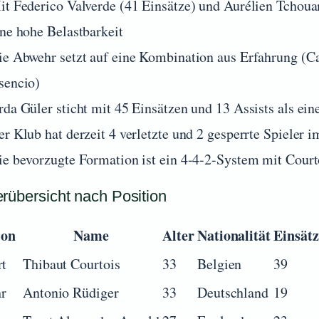
it Federico Valverde (41 Einsätze) und Aurélien Tchouam
ine hohe Belastbarkeit
ie Abwehr setzt auf eine Kombination aus Erfahrung (Ca
sencio)
da Güler sticht mit 45 Einsätzen und 13 Assists als eine
er Klub hat derzeit 4 verletzte und 2 gesperrte Spieler 
ie bevorzugte Formation ist ein 4-4-2-System mit Court
erübersicht nach Position
ion
Name
Alter
Nationalität
Einsätz
rt
Thibaut Courtois
33
Belgien
39
r
Antonio Rüdiger
33
Deutschland
19