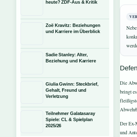
heute? ZDF-Aus & Kritik
VE
Zoë Kravitz: Beziehungen
Neben
und Karriere im Überblick
konkr
werd
Sadie Stanley: Alter,
Beziehung und Karriere
Defens
Die Abwe
Giulia Gwinn: Steckbrief,
Gehalt, Freund und
bringt e
Verletzung
fleißigs
Abwehrbo
Teilnehmer Galatasaray
Spiele: CL & Spielplan
Der Ex-
2025/26
und Anto