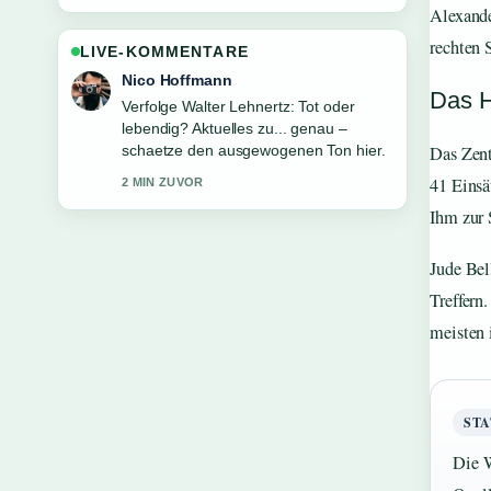
Alexande
rechten S
LIVE-KOMMENTARE
Hannah Weber
Das H
Hilfreicher Kontext zu Novo Nordisk
Aktie stürzt ab: CagriSema-Studie
&#038;.... Bitte haltet diesen Liveticker
Das Zent
aktuell.
41 Einsä
4 MIN ZUVOR
Ihm zur 
Jude Bel
Treffern
meisten 
STA
Die W