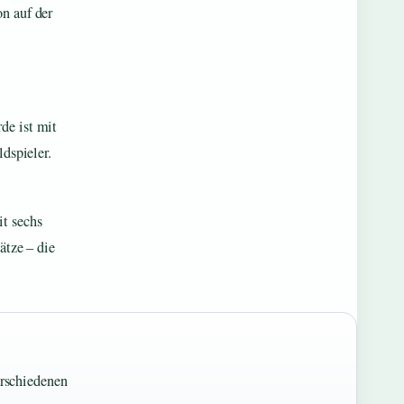
on auf der
de ist mit
ldspieler.
it sechs
ätze – die
erschiedenen