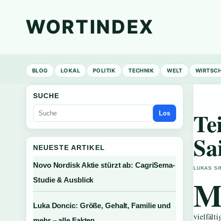
WORTINDEX
BLOG
LOKAL
POLITIK
TECHNIK
WELT
WIRTSC
SUCHE
Te
Los
Sa
NEUESTE ARTIKEL
Novo Nordisk Aktie stürzt ab: CagriSema-
LUKAS SI
Studie & Ausblick
Luka Doncic: Größe, Gehalt, Familie und
vielfält
mehr – alle Fakten