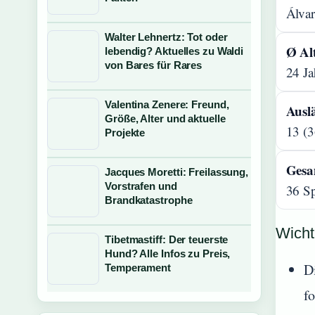
Álva
Walter Lehnertz: Tot oder
Ø Al
lebendig? Aktuelles zu Waldi
von Bares für Rares
24 Ja
Valentina Zenere: Freund,
Ausl
Größe, Alter und aktuelle
13 (
Projekte
Gesa
Jacques Moretti: Freilassung,
Vorstrafen und
36 Sp
Brandkatastrophe
Wicht
Tibetmastiff: Der teuerste
Hund? Alle Infos zu Preis,
D
Temperament
f