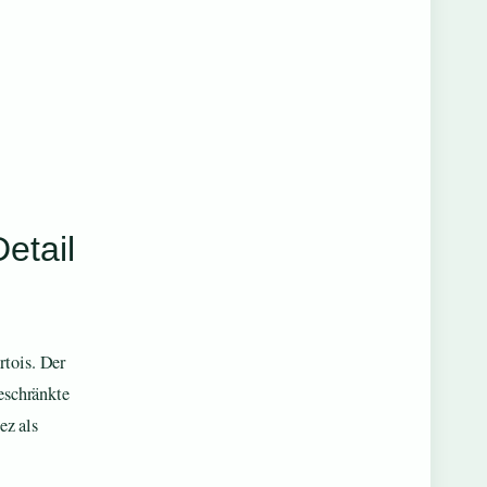
etail
rtois. Der
geschränkte
ez als