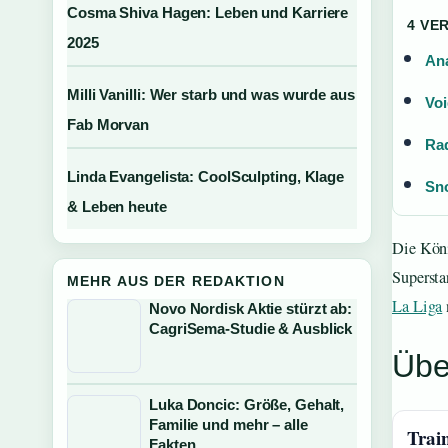
Cosma Shiva Hagen: Leben und Karriere
4 VE
2025
Ana
Milli Vanilli: Wer starb und was wurde aus
Voi
Fab Morvan
Raq
Linda Evangelista: CoolSculpting, Klage
Sno
& Leben heute
Die Köni
Supersta
MEHR AUS DER REDAKTION
La Liga
Novo Nordisk Aktie stürzt ab:
CagriSema-Studie & Ausblick
Übe
Luka Doncic: Größe, Gehalt,
Familie und mehr – alle
Trai
Fakten