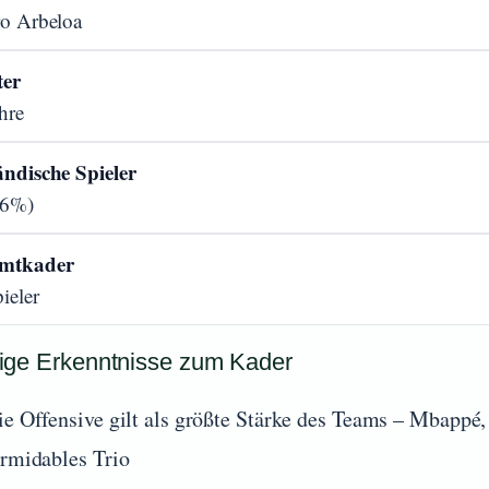
ro Arbeloa
ter
hre
ändische Spieler
36%)
mtkader
ieler
ige Erkenntnisse zum Kader
ie Offensive gilt als größte Stärke des Teams – Mbappé,
ormidables Trio