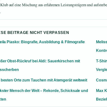
r Klub auf eine Mischung aus erfahrenen Leistungsträgern und aufstreb
.
ESE BEITRAGE NICHT VERPASSEN
eila Piasko: Biografie, Ausbildung & Filmografie
Melis
Kontr
ßer Obst-Rückruf bei Aldi: Sauerkirschen mit
T-Shi
asscherben
Vergl
 besten Orte zum Tauchen mit Atemgerät weltweit
Cosma
kster Mensch der Welt – Rekorde, Schicksale und
Max K
ten
Bezie