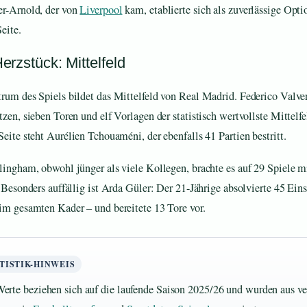
r-Arnold, der von
Liverpool
kam, etablierte sich als zuverlässige Opti
eite.
erzstück: Mittelfeld
rum des Spiels bildet das Mittelfeld von Real Madrid. Federico Valver
tzen, sieben Toren und elf Vorlagen der statistisch wertvollste Mittelfe
Seite steht Aurélien Tchouaméni, der ebenfalls 41 Partien bestritt.
lingham, obwohl jünger als viele Kollegen, brachte es auf 29 Spiele m
. Besonders auffällig ist Arda Güler: Der 21-Jährige absolvierte 45 Eins
im gesamten Kader – und bereitete 13 Tore vor.
TISTIK-HINWEIS
erte beziehen sich auf die laufende Saison 2025/26 und wurden aus v