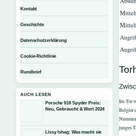
Abweh
Kontakt
Mittel
Mittel
Geschichte
Angrif
Datenschutzerklärung
Angrif
Cookie-Richtlinie
Torh
Rundbrief
Zwisc
AUCH LESEN
Im Tor v
Porsche 918 Spyder Preis:
Neu, Gebraucht & Wert 2024
Belgier 
Nummer e
junges T
Lissy Ishag: Was macht sie