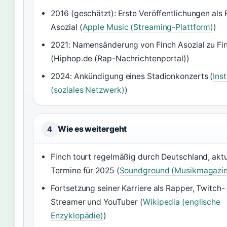
2016 (geschätzt): Erste Veröffentlichungen als 
Asozial (
Apple Music (Streaming-Plattform)
)
2021: Namensänderung von Finch Asozial zu Fi
(Hiphop.de (Rap-Nachrichtenportal))
2024: Ankündigung eines Stadionkonzerts (
Ins
(soziales Netzwerk)
)
Wie es weitergeht
4
Finch tourt regelmäßig durch Deutschland, aktu
Termine für 2025 (
Soundground (Musikmagazin
Fortsetzung seiner Karriere als Rapper, Twitch-
Streamer und YouTuber (
Wikipedia (englische
Enzyklopädie)
)