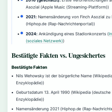
2016 (geschätzt):
Erste Veröffentlichungen a
Asozial (Apple Music (Streaming-Plattform))
2021:
Namensänderung von Finch Asozial zu 
(Hiphop.de (Rap-Nachrichtenportal))
2024:
Ankündigung eines Stadionkonzerts (
I
(soziales Netzwerk)
)
Bestätigte Fakten vs. Ungesichertes
Bestätigte Fakten
Nils Wehowsky ist der bürgerliche Name (Wikipedi
Enzyklopädie))
Geburtsdatum 13. April 1990 (Wikipedia (deutsche
Enzyklopädie))
Namensänderung 2021 (Hiphop.de (Rap-Nachrichte