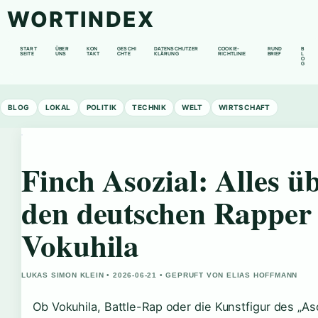
WORTINDEX
START
ÜBER
KON
GESCHI
DATENSCHUTZER
COOKIE-
RUND
B
SEITE
UNS
TAKT
CHTE
KLÄRUNG
RICHTLINIE
BRIEF
L
O
G
BLOG
LOKAL
POLITIK
TECHNIK
WELT
WIRTSCHAFT
Finch Asozial: Alles ü
den deutschen Rapper
Vokuhila
LUKAS SIMON KLEIN • 2026-06-21 • GEPRUFT VON ELIAS HOFFMANN
Ob Vokuhila, Battle-Rap oder die Kunstfigur des „As