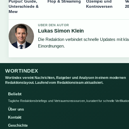
Purpur: Guide,
Flop & Streaming
Ozempic und
Ve
Unterschiede &
Kontroversen
2
Mew
UBER DEN AUTOR
Lukas Simon Klein
Die Redaktion verbindet schnelle Updates mit kl
Einordnungen.
WORTINDEX
Wortindex vereint Nachrichten, Ratgeber und Analysen in einem modernen
Redaktionslayout. Laufend vom Redaktionsteam aktualisiert.
Beliebt
Tagliche Redaktionsbriefings und Vertrauensressourcen, kuratiert fur schnelle Verifikatio
Über uns
Kontakt
Geschichte