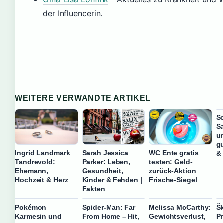
der Influencerin.
WEITERE VERWANDTE ARTIKEL
S
S
un
g
Ingrid Landmark
Sarah Jessica
WC Ente gratis
&
Tandrevold:
Parker: Leben,
testen: Geld-
Ehemann,
Gesundheit,
zurück-Aktion
Hochzeit & Herz
Kinder & Fehden |
Frische-Siegel
Fakten
Pokémon
Spider-Man: Far
Melissa McCarthy:
Š
Karmesin und
From Home – Hit,
Gewichtsverlust,
Pr