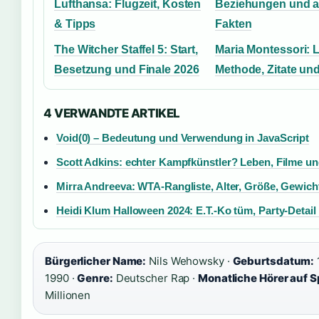
Lufthansa: Flugzeit, Kosten
Beziehungen und a
& Tipps
Fakten
The Witcher Staffel 5: Start,
Maria Montessori: 
Besetzung und Finale 2026
Methode, Zitate und
4 VERWANDTE ARTIKEL
Void(0) – Bedeutung und Verwendung in JavaScript
Scott Adkins: echter Kampfkünstler? Leben, Filme u
Mirra Andreeva: WTA-Rangliste, Alter, Größe, Gewich
Heidi Klum Halloween 2024: E.T.-Ko tüm, Party-Detai
Bürgerlicher Name:
Nils Wehowsky ·
Geburtsdatum:
1
1990 ·
Genre:
Deutscher Rap ·
Monatliche Hörer auf S
Millionen