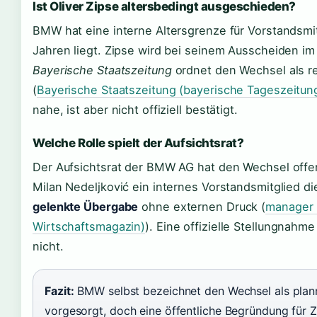
Ist Oliver Zipse altersbedingt ausgeschieden?
BMW hat eine interne Altersgrenze für Vorstandsmitg
Jahren liegt. Zipse wird bei seinem Ausscheiden i
Bayerische Staatszeitung
ordnet den Wechsel als r
(
Bayerische Staatszeitung (bayerische Tageszeitun
nahe, ist aber nicht offiziell bestätigt.
Welche Rolle spielt der Aufsichtsrat?
Der Aufsichtsrat der BMW AG hat den Wechsel offenb
Milan Nedeljković ein internes Vorstandsmitglied die
gelenkte Übergabe
ohne externen Druck (
manager 
Wirtschaftsmagazin)
). Eine offizielle Stellungnahm
nicht.
Fazit:
BMW selbst bezeichnet den Wechsel als planmä
vorgesorgt, doch eine öffentliche Begründung für Z