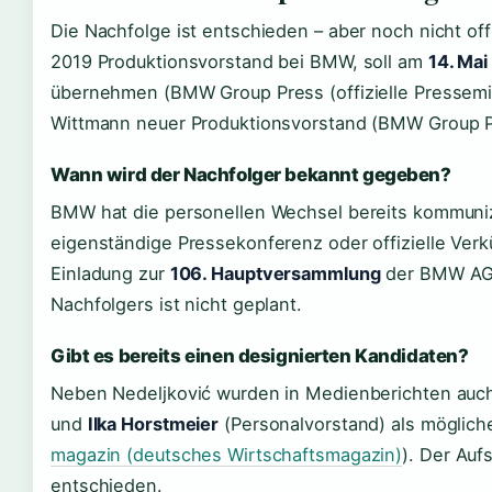
Die Nachfolge ist entschieden – aber noch nicht offi
2019 Produktionsvorstand bei BMW, soll am
14. Ma
übernehmen (BMW Group Press (offizielle Pressemitt
Wittmann neuer Produktionsvorstand (BMW Group Pres
Wann wird der Nachfolger bekannt gegeben?
BMW hat die personellen Wechsel bereits kommunizi
eigenständige Pressekonferenz oder offizielle Verk
Einladung zur
106. Hauptversammlung
der BMW AG.
Nachfolgers ist nicht geplant.
Gibt es bereits einen designierten Kandidaten?
Neben Nedeljković wurden in Medienberichten au
und
Ilka Horstmeier
(Personalvorstand) als möglich
magazin (deutsches Wirtschaftsmagazin)
). Der Aufs
entschieden.