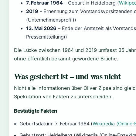
7. Februar 1964
– Geburt in Heidelberg (
Wikiped
2019
– Ernennung zum Vorstandsvorsitzenden
(Unternehmensprofil))
13. Mai 2026
– Ende der Amtszeit als Vorstands
Pressemitteilung))
Die Lücke zwischen 1964 und 2019 umfasst 35 Jahre
ohne öffentlich bekannt gewordene Brüche.
Was gesichert ist – und was nicht
Nicht alle Informationen über Oliver Zipse sind gleic
Spekulation von Fakten zu unterscheiden.
Bestätigte Fakten
Geburtsdatum: 7. Februar 1964 (
Wikipedia (Online-
Geburtsort: Heidelberg (Wikipedia (Online-Enzyklo