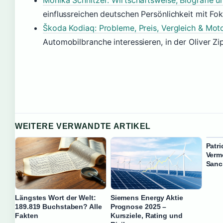
Monika Schnitzer: Wirtschaftsweise, Biografie u
einflussreichen deutschen Persönlichkeit mit Fok
Škoda Kodiaq: Probleme, Preis, Vergleich & Mot
Automobilbranche interessieren, in der Oliver Zi
WEITERE VERWANDTE ARTIKEL
Patri
Verm
Sanc
Längstes Wort der Welt:
Siemens Energy Aktie
189.819 Buchstaben? Alle
Prognose 2025 –
Fakten
Kursziele, Rating und