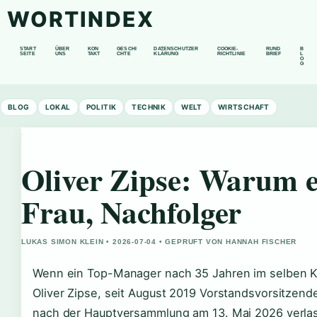
WORTINDEX
START
ÜBER
KON
GESCHI
DATENSCHUTZER
COOKIE-
RUND
B
SEITE
UNS
TAKT
CHTE
KLÄRUNG
RICHTLINIE
BRIEF
L
O
G
BLOG
LOKAL
POLITIK
TECHNIK
WELT
WIRTSCHAFT
Oliver Zipse: Warum e
Frau, Nachfolger
LUKAS SIMON KLEIN • 2026-07-04 • GEPRUFT VON HANNAH FISCHER
Wenn ein Top-Manager nach 35 Jahren im selben Konz
Oliver Zipse, seit August 2019 Vorstandsvorsitze
nach der Hauptversammlung am 13. Mai 2026 verlas