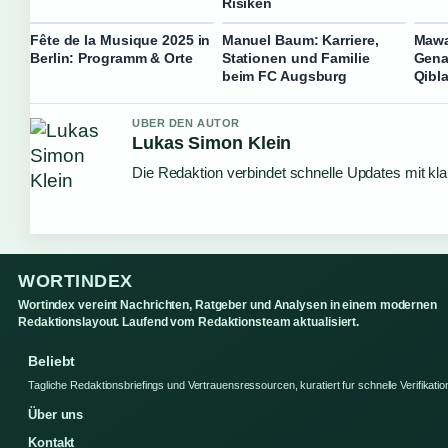
Risiken
Fête de la Musique 2025 in
Manuel Baum: Karriere,
Mawa
Berlin: Programm & Orte
Stationen und Familie
Gena
beim FC Augsburg
Qibl
UBER DEN AUTOR
Lukas Simon Klein
Die Redaktion verbindet schnelle Updates mit kl
WORTINDEX
Wortindex vereint Nachrichten, Ratgeber und Analysen in einem modernen
Redaktionslayout. Laufend vom Redaktionsteam aktualisiert.
Beliebt
Tagliche Redaktionsbriefings und Vertrauensressourcen, kuratiert fur schnelle Verifikatio
Über uns
Kontakt