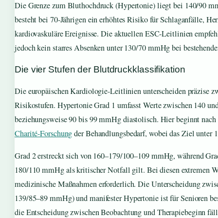
Die Grenze zum Bluthochdruck (Hypertonie) liegt bei 140/90 
besteht bei 70-Jährigen ein erhöhtes Risiko für Schlaganfälle, He
kardiovaskuläre Ereignisse. Die aktuellen ESC-Leitlinien empfehl
jedoch kein starres Absenken unter 130/70 mmHg bei bestehender
Die vier Stufen der Blutdruckklassifikation
Die europäischen Kardiologie-Leitlinien unterscheiden präzise z
Risikostufen. Hypertonie Grad 1 umfasst Werte zwischen 140 u
beziehungsweise 90 bis 99 mmHg diastolisch. Hier beginnt nach
Charité-Forschung
der Behandlungsbedarf, wobei das Ziel unter
Grad 2 erstreckt sich von 160–179/100–109 mmHg, während Gra
180/110 mmHg als kritischer Notfall gilt. Bei diesen extremen W
medizinische Maßnahmen erforderlich. Die Unterscheidung zwi
139/85–89 mmHg) und manifester Hypertonie ist für Senioren beso
die Entscheidung zwischen Beobachtung und Therapiebeginn fäll