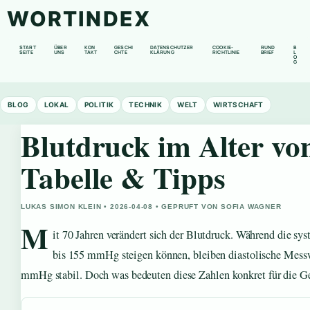
WORTINDEX
START
ÜBER
KON
GESCHI
DATENSCHUTZER
COOKIE-
RUND
B
SEITE
UNS
TAKT
CHTE
KLÄRUNG
RICHTLINIE
BRIEF
L
O
G
BLOG
LOKAL
POLITIK
TECHNIK
WELT
WIRTSCHAFT
Blutdruck im Alter vo
Tabelle & Tipps
LUKAS SIMON KLEIN • 2026-04-08 • GEPRUFT VON SOFIA WAGNER
M
it 70 Jahren verändert sich der Blutdruck. Während die sys
bis 155 mmHg steigen können, bleiben diastolische Messw
mmHg stabil. Doch was bedeuten diese Zahlen konkret für die G