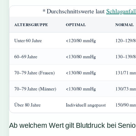
* Durchschnittswerte laut
Schlaganfal
ALTERSGRUPPE
OPTIMAL
NORMAL
Unter 60 Jahre
<120/80 mmHg
120–129/
60–69 Jahre
<130/80 mmHg
130–139/
70–79 Jahre (Frauen)
<130/80 mmHg
131/71 m
70–79 Jahre (Männer)
<130/80 mmHg
130/73 m
Über 80 Jahre
Individuell angepasst
150/90 mmH
Ab welchem Wert gilt Blutdruck bei Seni