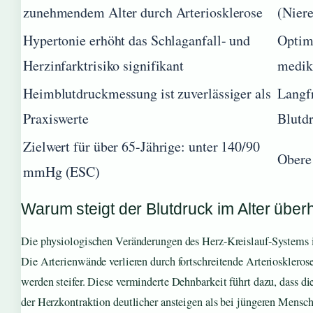
zunehmendem Alter durch Arteriosklerose
(Niere
Hypertonie erhöht das Schlaganfall- und
Optima
Herzinfarktrisiko signifikant
medik
Heimblutdruckmessung ist zuverlässiger als
Langfr
Praxiswerte
Blutdr
Zielwert für über 65-Jährige: unter 140/90
Obere 
mmHg (ESC)
Warum steigt der Blutdruck im Alter über
Die physiologischen Veränderungen des Herz-Kreislauf-Systems 
Die Arterienwände verlieren durch fortschreitende Arteriosklerose
werden steifer. Diese verminderte Dehnbarkeit führt dazu, dass di
der Herzkontraktion deutlicher ansteigen als bei jüngeren Mensch