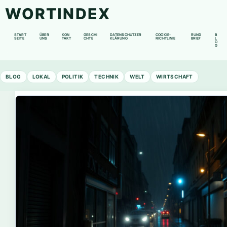
WORTINDEX
START
ÜBER
KON
GESCHI
DATENSCHUTZER
COOKIE-
RUND
B
SEITE
UNS
TAKT
CHTE
KLÄRUNG
RICHTLINIE
BRIEF
L
O
G
BLOG
LOKAL
POLITIK
TECHNIK
WELT
WIRTSCHAFT