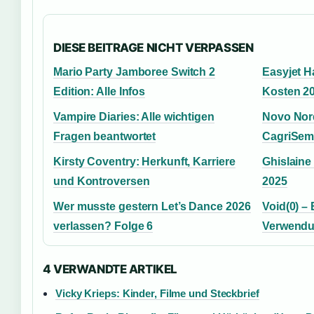
DIESE BEITRAGE NICHT VERPASSEN
Mario Party Jamboree Switch 2
Easyjet 
Edition: Alle Infos
Kosten 2
Vampire Diaries: Alle wichtigen
Novo Nord
Fragen beantwortet
CagriSema
Kirsty Coventry: Herkunft, Karriere
Ghislaine
und Kontroversen
2025
Wer musste gestern Let’s Dance 2026
Void(0) –
verlassen? Folge 6
Verwendun
4 VERWANDTE ARTIKEL
Vicky Krieps: Kinder, Filme und Steckbrief