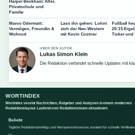
Harper Beckham: Alter,
Privatschule und
Familie
Marco Odermatt:
Lass ihn gehen: Lohnt
Fußball he
Vermögen, Freundin &
sich der Neo-Western
20:15 Ergeb
Wohnort
mit Kevin Costner
Ticker und
UBER DEN AUTOR
Lukas Simon Klein
Die Redaktion verbindet schnelle Updates mit kl
WORTINDEX
Wortindex vereint Nachrichten, Ratgeber und Analysen in einem modernen
Redaktionslayout. Laufend vom Redaktionsteam aktualisiert.
Beliebt
Tagliche Redaktionsbriefings und Vertrauensressourcen, kuratiert fur schnelle Verifikatio