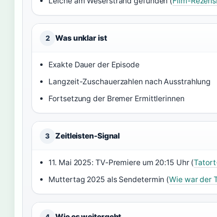
Leiche am Weserstrand gefunden (
Film-Rezens
Was unklar ist
2
Exakte Dauer der Episode
Langzeit-Zuschauerzahlen nach Ausstrahlung
Fortsetzung der Bremer Ermittlerinnen
Zeitleisten-Signal
3
11. Mai 2025: TV-Premiere um 20:15 Uhr (
Tatort
Muttertag 2025 als Sendetermin (
Wie war der 
Wie es weitergeht
4