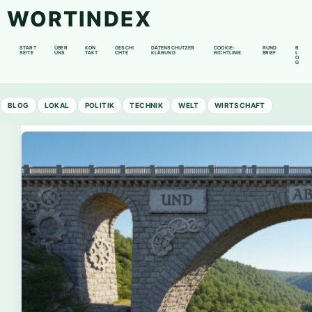
WORTINDEX
START
ÜBER
KON
GESCHI
DATENSCHUTZER
COOKIE-
RUND
B
SEITE
UNS
TAKT
CHTE
KLÄRUNG
RICHTLINIE
BRIEF
L
O
G
BLOG
LOKAL
POLITIK
TECHNIK
WELT
WIRTSCHAFT