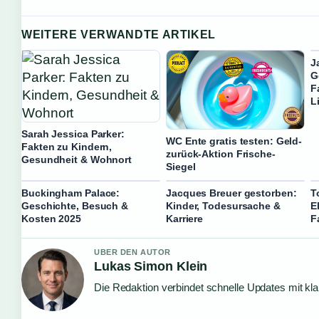
WEITERE VERWANDTE ARTIKEL
J
G
F
L
Sarah Jessica Parker:
WC Ente gratis testen: Geld-
Fakten zu Kindern,
zurück-Aktion Frische-
Gesundheit & Wohnort
Siegel
Buckingham Palace:
Jacques Breuer gestorben:
T
Geschichte, Besuch &
Kinder, Todesursache &
E
Kosten 2025
Karriere
F
UBER DEN AUTOR
Lukas Simon Klein
Die Redaktion verbindet schnelle Updates mit kl