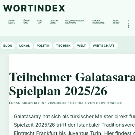
WORTINDEX
START
ÜBER
KON
GESCHI
DATENSCHUTZER
COOKIE-
RUND
B
SEITE
UNS
TAKT
CHTE
KLÄRUNG
RICHTLINIE
BRIEF
L
O
G
BLOG
LOKAL
POLITIK
TECHNIK
WELT
WIRTSCHAFT
Teilnehmer Galatasara
Spielplan 2025/26
LUKAS SIMON KLEIN • 2026-05-03 • GEPRUFT VON OLIVER WEBER
Galatasaray hat sich als türkischer Meister direkt fü
Spielzeit 2025/26 trifft der Istanbuler Traditionsv
Eintracht Frankfurt bis Juventus Turin. Hier findest