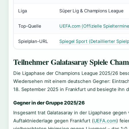
Liga
Süper Lig & Champions League
Top-Quelle
UEFA.com (Offizielle Spieltermine
Spielplan-URL
Spiegel Sport (Detaillierter Spiel
Teilnehmer Galatasaray Spiele Cham
Die Ligaphase der Champions League 2025/26 besch
Wiedersehen mit einem deutschen Gegner: Eintrach
18. September 2025 in Frankfurt und besiegte ihn de
Gegner in der Gruppe 2025/26
Insgesamt trat Galatasaray in der Ligaphase gegen 
Auftaktniederlage gegen Frankfurt (
UEFA.com
) fei
vielbeachteten Heimsieg gegen Liverpool – das 1: