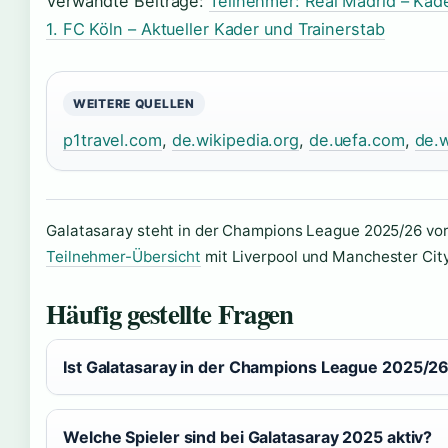
Verwandte Beiträge:
Teilnehmer: Real Madrid – Kad
1. FC Köln – Aktueller Kader und Trainerstab
WEITERE QUELLEN
p1travel.com
,
de.wikipedia.org
,
de.uefa.com
,
de.w
Galatasaray steht in der Champions League 2025/26 vor
Teilnehmer-Übersicht
mit Liverpool und Manchester City d
Häufig gestellte Fragen
Ist Galatasaray in der Champions League 2025/26 
Welche Spieler sind bei Galatasaray 2025 aktiv?