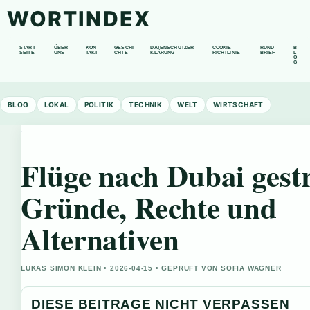
WORTINDEX
START
ÜBER
KON
GESCHI
DATENSCHUTZER
COOKIE-
RUND
B
SEITE
UNS
TAKT
CHTE
KLÄRUNG
RICHTLINIE
BRIEF
L
O
G
BLOG
LOKAL
POLITIK
TECHNIK
WELT
WIRTSCHAFT
Flüge nach Dubai gest
Gründe, Rechte und
Alternativen
LUKAS SIMON KLEIN • 2026-04-15 • GEPRUFT VON SOFIA WAGNER
DIESE BEITRAGE NICHT VERPASSEN