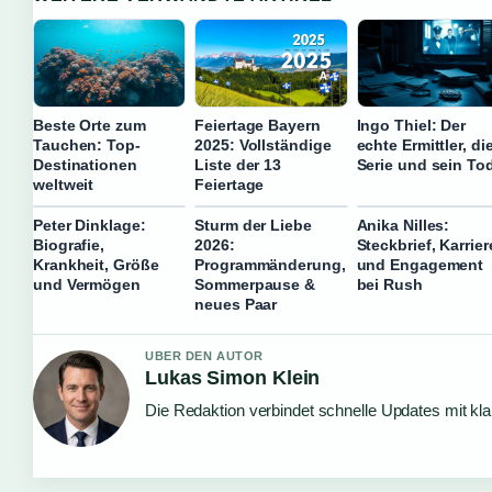
Beste Orte zum
Feiertage Bayern
Ingo Thiel: Der
Tauchen: Top-
2025: Vollständige
echte Ermittler, di
Destinationen
Liste der 13
Serie und sein To
weltweit
Feiertage
Peter Dinklage:
Sturm der Liebe
Anika Nilles:
Biografie,
2026:
Steckbrief, Karrier
Krankheit, Größe
Programmänderung,
und Engagement
und Vermögen
Sommerpause &
bei Rush
neues Paar
UBER DEN AUTOR
Lukas Simon Klein
Die Redaktion verbindet schnelle Updates mit kl