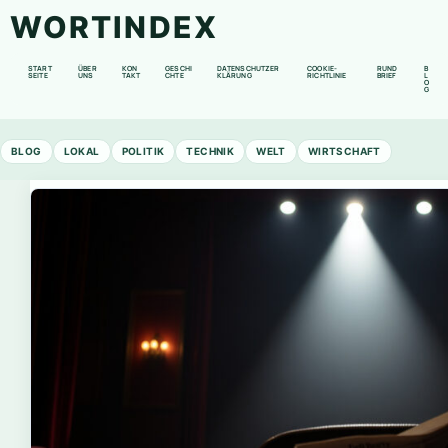
WORTINDEX
START
ÜBER
KON
GESCHI
DATENSCHUTZER
COOKIE-
RUND
B
SEITE
UNS
TAKT
CHTE
KLÄRUNG
RICHTLINIE
BRIEF
L
O
G
BLOG
LOKAL
POLITIK
TECHNIK
WELT
WIRTSCHAFT