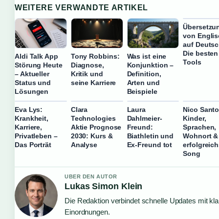
WEITERE VERWANDTE ARTIKEL
Übersetzu
von Engli
auf Deutsc
Die besten
Aldi Talk App
Tony Robbins:
Was ist eine
Tools
Störung Heute
Diagnose,
Konjunktion –
– Aktueller
Kritik und
Definition,
Status und
seine Karriere
Arten und
Lösungen
Beispiele
Eva Lys:
Clara
Laura
Nico Santo
Krankheit,
Technologies
Dahlmeier-
Kinder,
Karriere,
Aktie Prognose
Freund:
Sprachen,
Privatleben –
2030: Kurs &
Biathletin und
Wohnort &
Das Porträt
Analyse
Ex-Freund tot
erfolgreich
Song
UBER DEN AUTOR
Lukas Simon Klein
Die Redaktion verbindet schnelle Updates mit kl
Einordnungen.