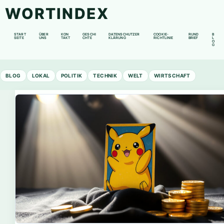
WORTINDEX
START
ÜBER
KON
GESCHI
DATENSCHUTZER
COOKIE-
RUND
B
SEITE
UNS
TAKT
CHTE
KLÄRUNG
RICHTLINIE
BRIEF
L
O
G
BLOG
LOKAL
POLITIK
TECHNIK
WELT
WIRTSCHAFT