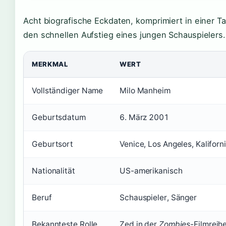
Acht biografische Eckdaten, komprimiert in einer Ta
den schnellen Aufstieg eines jungen Schauspielers.
MERKMAL
WERT
Vollständiger Name
Milo Manheim
Geburtsdatum
6. März 2001
Geburtsort
Venice, Los Angeles, Kaliforn
Nationalität
US-amerikanisch
Beruf
Schauspieler, Sänger
Bekannteste Rolle
Zed in der
Zombies
-Filmreih