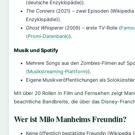
(deutsche Enzyklopädie)).
The Conners
(2021) – zwei Episoden (Wikipedia
Enzyklopädie)).
Ghost Whisperer
(2009) – erste TV-Rolle (
Famou
(Promi-Datenbank)
).
Musik und Spotify
Mehrere Songs aus den
Zombies
-Filmen auf Spo
(Musikstreaming-Plattform)
).
Eigene Musikveröffentlichungen als Solokünstler
Mit über 20 Rollen in Film und Fernsehen zeigt Ma
beachtliche Bandbreite, die über das Disney-Franch
Wer ist Milo Manheims Freundin?
Keine öffentlich bestätigte Freundin (Wikipedia 