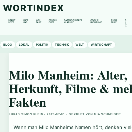
WORTINDEX
START
ÜBER
KON
GESCHI
DATENSCHUTZER
COOKIE-
RUND
B
SEITE
UNS
TAKT
CHTE
KLÄRUNG
RICHTLINIE
BRIEF
L
O
G
BLOG
LOKAL
POLITIK
TECHNIK
WELT
WIRTSCHAFT
Milo Manheim: Alter,
Herkunft, Filme & meh
Fakten
LUKAS SIMON KLEIN • 2026-07-01 • GEPRUFT VON MIA SCHNEIDER
Wenn man Milo Manheims Namen hört, denken viele