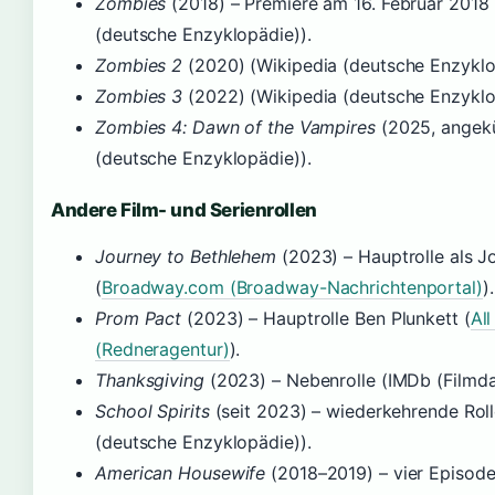
Zombies
(2018) – Premiere am 16. Februar 2018
(deutsche Enzyklopädie)).
Zombies 2
(2020) (Wikipedia (deutsche Enzyklo
Zombies 3
(2022) (Wikipedia (deutsche Enzyklo
Zombies 4: Dawn of the Vampires
(2025, angekü
(deutsche Enzyklopädie)).
Andere Film- und Serienrollen
Journey to Bethlehem
(2023) – Hauptrolle als J
(
Broadway.com (Broadway-Nachrichtenportal)
).
Prom Pact
(2023) – Hauptrolle Ben Plunkett (
Al
(Redneragentur)
).
Thanksgiving
(2023) – Nebenrolle (IMDb (Filmda
School Spirits
(seit 2023) – wiederkehrende Roll
(deutsche Enzyklopädie)).
American Housewife
(2018–2019) – vier Episode