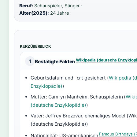
Beruf:
Schauspieler, Sänger ·
Alter (2025):
24 Jahre
KURZÜBERBLICK
Wikipedia (deutsche Enzyklop
1
Bestätigte Fakten
Geburtsdatum und -ort gesichert (
Wikipedia (
Enzyklopädie)
)
Mutter: Camryn Manheim, Schauspielerin (
Wiki
(deutsche Enzyklopädie)
)
Vater: Jeffrey Brezovar, ehemaliges Model (Wik
(deutsche Enzyklopädie))
Famous Birthdays (
Nationalität: US-amerikanisch