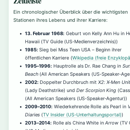
Zeitleiste
Ein chronologischer Überblick über die wichtigsten
Stationen ihres Lebens und ihrer Karriere:
13. Februar 1968:
Geburt von Kelly Ann Hu in H
Hawaii (TV Guide (US-Medienverzeichnis))
1985:
Sieg bei Miss Teen USA – Beginn ihrer
öffentlichen Karriere (
Wikipedia (freie Enzyklopä
1995–1996:
Hauptrolle als Dr. Rae Chang in
Sun
Beach
(All American Speakers (US-Speaker-Agen
2002:
Doppelter Durchbruch mit
X2: X-Men Uni
(Lady Deathstrike) und
Der Scorpion King
(Cass
(All American Speakers (US-Speaker-Agentur))
2009–2010:
Wiederkehrende Rolle als Pearl in
Diaries
(
TV Insider (US-Unterhaltungsportal)
)
2013–2014:
Rolle als China White in
Arrow
(TV 