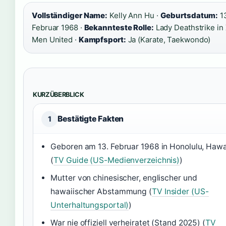
Vollständiger Name:
Kelly Ann Hu ·
Geburtsdatum:
1
Februar 1968 ·
Bekannteste Rolle:
Lady Deathstrike in 
Men United ·
Kampfsport:
Ja (Karate, Taekwondo)
KURZÜBERBLICK
Bestätigte Fakten
1
Geboren am 13. Februar 1968 in Honolulu, Hawa
(
TV Guide (US-Medienverzeichnis)
)
Mutter von chinesischer, englischer und
hawaiischer Abstammung (
TV Insider (US-
Unterhaltungsportal)
)
War nie offiziell verheiratet (Stand 2025) (
TV