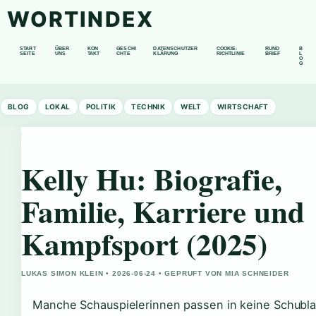
WORTINDEX
START
ÜBER
KON
GESCHI
DATENSCHUTZER
COOKIE-
RUND
B
SEITE
UNS
TAKT
CHTE
KLÄRUNG
RICHTLINIE
BRIEF
L
O
G
BLOG
LOKAL
POLITIK
TECHNIK
WELT
WIRTSCHAFT
Kelly Hu: Biografie,
Familie, Karriere und
Kampfsport (2025)
LUKAS SIMON KLEIN • 2026-06-24 • GEPRUFT VON MIA SCHNEIDER
Manche Schauspielerinnen passen in keine Schubla