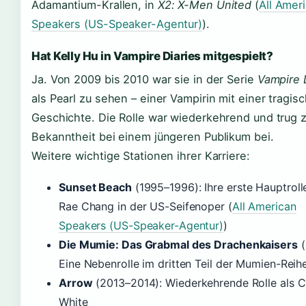
Adamantium-Krallen, in
X2: X-Men United
(
All Amer
Speakers (US-Speaker-Agentur)
).
Hat Kelly Hu in Vampire Diaries mitgespielt?
Ja. Von 2009 bis 2010 war sie in der Serie
Vampire 
als Pearl zu sehen – einer Vampirin mit einer tragis
Geschichte. Die Rolle war wiederkehrend und trug z
Bekanntheit bei einem jüngeren Publikum bei.
Weitere wichtige Stationen ihrer Karriere:
Sunset Beach
(1995–1996): Ihre erste Hauptrolle
Rae Chang in der US-Seifenoper (
All American
Speakers (US-Speaker-Agentur)
)
Die Mumie: Das Grabmal des Drachenkaisers
(
Eine Nebenrolle im dritten Teil der Mumien-Reih
Arrow
(2013–2014): Wiederkehrende Rolle als C
White