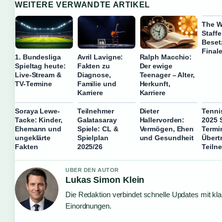
WEITERE VERWANDTE ARTIKEL
The W
Staffe
Beset
Final
1. Bundesliga
Avril Lavigne:
Ralph Macchio:
Spieltag heute:
Fakten zu
Der ewige
Live-Stream &
Diagnose,
Teenager – Alter,
TV-Termine
Familie und
Herkunft,
Karriere
Karriere
Soraya Lewe-
Teilnehmer
Dieter
Tenni
Tacke: Kinder,
Galatasaray
Hallervorden:
2025 
Ehemann und
Spiele: CL &
Vermögen, Ehen
Termi
ungeklärte
Spielplan
und Gesundheit
Übert
Fakten
2025/26
Teiln
UBER DEN AUTOR
Lukas Simon Klein
Die Redaktion verbindet schnelle Updates mit kl
Einordnungen.