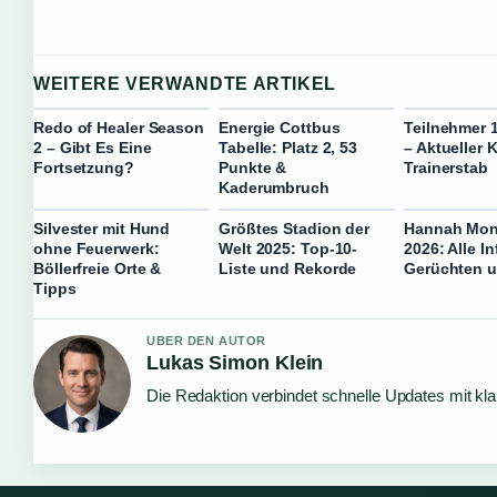
WEITERE VERWANDTE ARTIKEL
Redo of Healer Season
Energie Cottbus
Teilnehmer 
2 – Gibt Es Eine
Tabelle: Platz 2, 53
– Aktueller 
Fortsetzung?
Punkte &
Trainerstab
Kaderumbruch
Silvester mit Hund
Größtes Stadion der
Hannah Mon
ohne Feuerwerk:
Welt 2025: Top-10-
2026: Alle I
Böllerfreie Orte &
Liste und Rekorde
Gerüchten u
Tipps
UBER DEN AUTOR
Lukas Simon Klein
Die Redaktion verbindet schnelle Updates mit kl