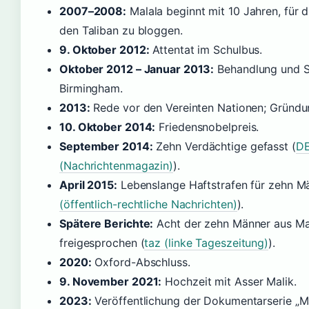
2007–2008:
Malala beginnt mit 10 Jahren, für 
den Taliban zu bloggen.
9. Oktober 2012:
Attentat im Schulbus.
Oktober 2012 – Januar 2013:
Behandlung und Sc
Birmingham.
2013:
Rede vor den Vereinten Nationen; Gründu
10. Oktober 2014:
Friedensnobelpreis.
September 2014:
Zehn Verdächtige gefasst (
DE
(Nachrichtenmagazin)
).
April 2015:
Lebenslange Haftstrafen für zehn M
(öffentlich-rechtliche Nachrichten)
).
Spätere Berichte:
Acht der zehn Männer aus Ma
freigesprochen (
taz (linke Tageszeitung)
).
2020:
Oxford-Abschluss.
9. November 2021:
Hochzeit mit Asser Malik.
2023:
Veröffentlichung der Dokumentarserie „Mal