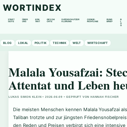
WORTINDEX
START
ÜBER
KON
GESCHI
DATENSCHUTZER
COOKIE-
RUND
B
SEITE
UNS
TAKT
CHTE
KLÄRUNG
RICHTLINIE
BRIEF
L
O
G
BLOG
LOKAL
POLITIK
TECHNIK
WELT
WIRTSCHAFT
Malala Yousafzai: Stec
Attentat und Leben he
LUKAS SIMON KLEIN • 2026-06-09 • GEPRUFT VON HANNAH FISCHER
Die meisten Menschen kennen Malala Yousafzai al
Taliban trotzte und zur jüngsten Friedensnobelpreis
den Reden und Preisen verbirgt sich eine intensive