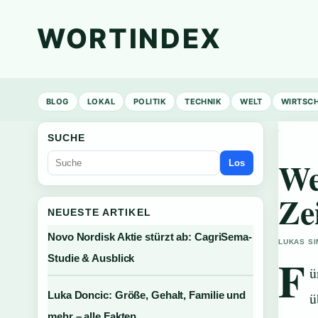
WORTINDEX
BLOG
LOKAL
POLITIK
TECHNIK
WELT
WIRTSC
SUCHE
We
Los
Ze
NEUESTE ARTIKEL
Novo Nordisk Aktie stürzt ab: CagriSema-
LUKAS SI
F
Studie & Ausblick
ü
Luka Doncic: Größe, Gehalt, Familie und
ü
mehr – alle Fakten