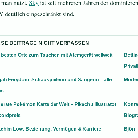
 man nutzt.
Sky
ist seit mehreren Jahren der dominiere
V deutlich eingeschränkt sind.
ESE BEITRAGE NICHT VERPASSEN
 besten Orte zum Tauchen mit Atemgerät weltweit
Betti
Priva
ah Ferydoni: Schauspielerin und Sängerin – alle
Morte
os
erste Pokémon Karte der Welt – Pikachu Illustrator
Konra
ordpreis
Biogra
chim Löw: Beziehung, Vermögen & Karriere
Björn