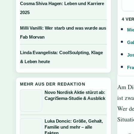
Cosma Shiva Hagen: Leben und Karriere
2025
4 VE
Milli Vanilli: Wer starb und was wurde aus
Mie
Fab Morvan
Gal
Linda Evangelista: CoolSculpting, Klage
Jos
& Leben heute
Fra
MEHR AUS DER REDAKTION
Am Die
Novo Nordisk Aktie stürzt ab:
ist zw
CagriSema-Studie & Ausblick
Wer de
Situati
Luka Doncic: Größe, Gehalt,
Familie und mehr – alle
Fakten