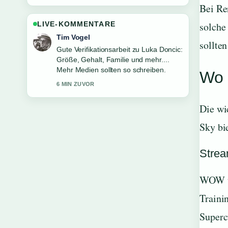
Bei Re
LIVE-KOMMENTARE
solche
Mila Kruger
sollte
Starke Einordnung zu Walter Lehnertz:
Tot oder lebendig? Aktuelles zu.... Das
ist die klarste Zusammenfassung, die
Wo 
ich heute gesehen habe.
8 MIN ZUVOR
Die wi
Sky bi
Strea
WOW üb
Traini
Superc