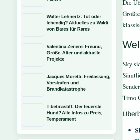
Die Üb
Großte
Walter Lehnertz: Tot oder
lebendig? Aktuelles zu Waldi
klassi
von Bares für Rares
Wel
Valentina Zenere: Freund,
Größe, Alter und aktuelle
Projekte
Sky si
Sämtli
Jacques Moretti: Freilassung,
Vorstrafen und
Sender
Brandkatastrophe
Timo G
Tibetmastiff: Der teuerste
Hund? Alle Infos zu Preis,
Überb
Temperament
S