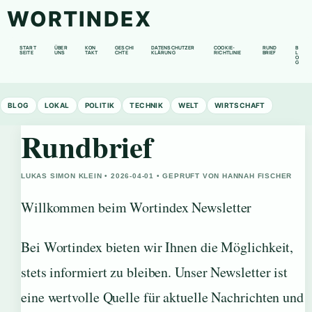
WORTINDEX
START
ÜBER
KON
GESCHI
DATENSCHUTZER
COOKIE-
RUND
B
SEITE
UNS
TAKT
CHTE
KLÄRUNG
RICHTLINIE
BRIEF
L
O
G
BLOG
LOKAL
POLITIK
TECHNIK
WELT
WIRTSCHAFT
Rundbrief
LUKAS SIMON KLEIN • 2026-04-01 • GEPRUFT VON HANNAH FISCHER
Willkommen beim Wortindex Newsletter
Bei Wortindex bieten wir Ihnen die Möglichkeit,
stets informiert zu bleiben. Unser Newsletter ist
eine wertvolle Quelle für aktuelle Nachrichten und