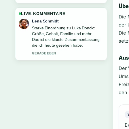
Übe
LIVE-KOMMENTARE
Die 
Felix Meyer
der 
Verfolge Walter Lehnertz: Tot oder
Die 
lebendig? Aktuelles zu... genau –
schaetze den ausgewogenen Ton hier.
setz
3 MIN ZUVOR
Aus
Der 
Umst
Frei
den 
E