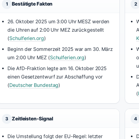
Bestätigte Fakten
1
2
26. Oktober 2025 um 3:00 Uhr MESZ werden
W
die Uhren auf 2:00 Uhr MEZ zurückgestellt
A
(
Schulferien.org
)
Beginn der Sommerzeit 2025 war am 30. März
W
um 2:00 Uhr MEZ (
Schulferien.org
)
o
u
Die AfD-Fraktion legte am 16. Oktober 2025
einen Gesetzentwurf zur Abschaffung vor
D
(
Deutscher Bundestag
)
A
(
Zeitleisten-Signal
3
4
Die Umstellung folgt der EU-Regel: letzter
D