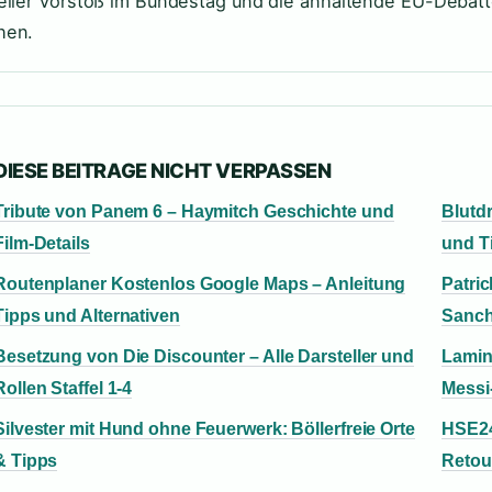
eller Vorstoß im Bundestag und die anhaltende EU-Debatt
hen.
DIESE BEITRAGE NICHT VERPASSEN
Tribute von Panem 6 – Haymitch Geschichte und
Blutd
Film-Details
und T
Routenplaner Kostenlos Google Maps – Anleitung
Patric
Tipps und Alternativen
Sanc
Besetzung von Die Discounter – Alle Darsteller und
Lamin
Rollen Staffel 1-4
Messi
Silvester mit Hund ohne Feuerwerk: Böllerfreie Orte
HSE24
& Tipps
Retou