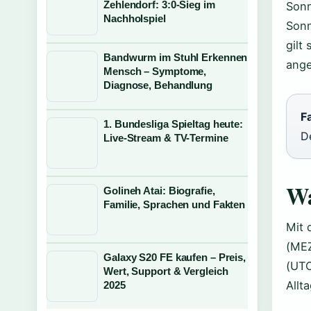
Zehlendorf: 3:0-Sieg im
Sonn
Nachholspiel
Sonn
gilt
Bandwurm im Stuhl Erkennen
ange
Mensch – Symptome,
Diagnose, Behandlung
Fa
1. Bundesliga Spieltag heute:
D
Live-Stream & TV-Termine
Wa
Golineh Atai: Biografie,
Familie, Sprachen und Fakten
Mit 
(MEZ
Galaxy S20 FE kaufen – Preis,
(UTC
Wert, Support & Vergleich
Allta
2025