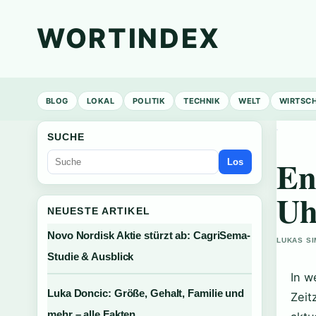
WORTINDEX
BLOG
LOKAL
POLITIK
TECHNIK
WELT
WIRTSC
SUCHE
En
Los
Uh
NEUESTE ARTIKEL
Novo Nordisk Aktie stürzt ab: CagriSema-
LUKAS SI
Studie & Ausblick
In w
Luka Doncic: Größe, Gehalt, Familie und
Zeit
mehr – alle Fakten